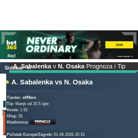
A. Sabalenka
v
N. Osaka
Prognoza i Tip
Sidebar
A. Sabalenka
vs
N. Osaka
Tipster:
sf49ers
Tip:
Manje od 20.5 Igre
Kvota:
1.91
Profit
Ulog:
26
(Zadnjih
Kladionica:
30
dana)
Početak Europe/Zagreb:
01.06.2026 20:15