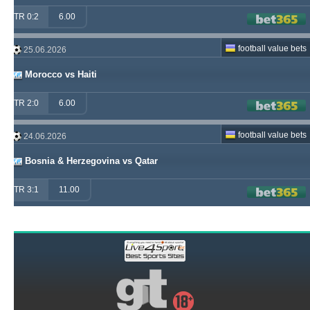
TR 0:2
6.00
football value bets
25.06.2026
Morocco vs Haiti
TR 2:0
6.00
football value bets
24.06.2026
Bosnia & Herzegovina vs Qatar
TR 3:1
11.00