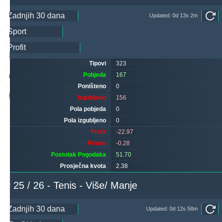
hovi
254
42
243
Updated: 0d 13s 2m
valderamma
242
1
249
makau
228
11
257
Tipovi
323
Pobjeda
167
quqi
226
1
259
Poništeno
0
noja57
219
5
86
Izgubljeno
156
Pola pobjeda
0
Pola izgubljeno
0
Profit
-22.97
Prinos
-0.28
Postotak Pogodaka
51.70
Prosječna kvota
2.38
# 25 / 26 - Tenis - Više/ Manje
Updated: 0d 12s 58m