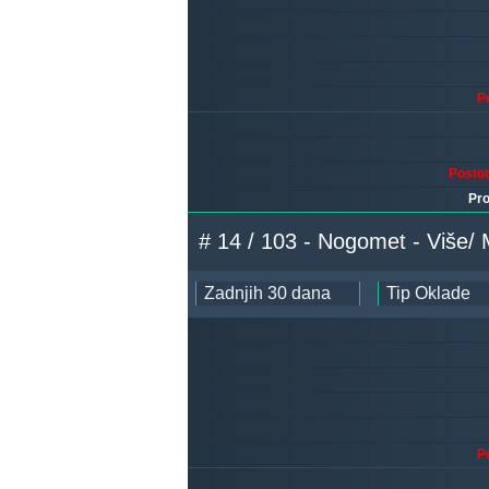
P
Posto
Pro
# 14 / 103 - Nogomet - Više/
P