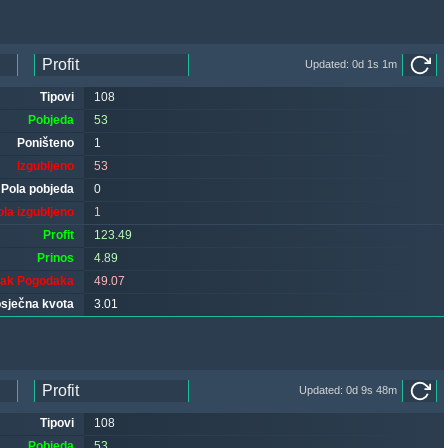
Updated: 0d 1s 1m
Tipovi
108
Pobjeda
53
Poništeno
1
Izgubljeno
53
Pola pobjeda
0
ola izgubljeno
1
Profit
123.49
Prinos
4.89
tak Pogodaka
49.07
sječna kvota
3.01
Updated: 0d 9s 48m
Tipovi
108
Pobjeda
53