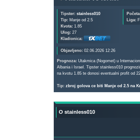
Tipster:
stainless010
Početa
Tip:
Manje od 2.5
Liga:
F
Kvota:
1.85
Ulog:
27
Kladionica:
Objavljeno:
02.06.2026 12:26
Prognoza:
Utakmica (Nogomet) u Internacional
Albania i Israel. Tipster stainless010 prognoz
na kvotu 1.85 te donosi eventualni profit od 
Tip:
zbroj golova ce biti Manje od 2.5 na 
O stainless010