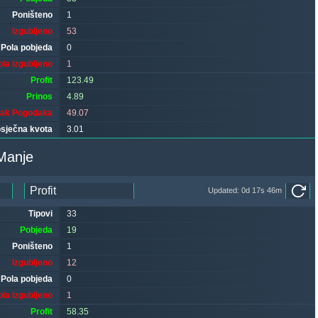
Poništeno
1
Izgubljeno
53
Pola pobjeda
0
ola izgubljeno
1
Profit
123.49
Prinos
4.89
tak Pogodaka
49.07
sječna kvota
3.01
 Manje
Updated: 0d 17s 46m
Tipovi
33
Pobjeda
19
Poništeno
1
Izgubljeno
12
Pola pobjeda
0
ola izgubljeno
1
Profit
58.35