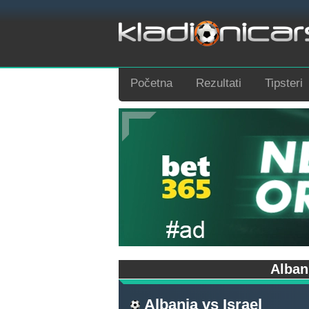
Početna
Rezultati
Tipsteri
Alban
Albania
vs
Israel