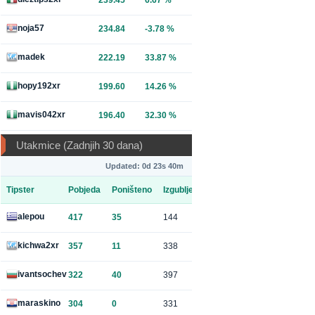
239.45
6.67 %
noja57
234.84
-3.78 %
madek
222.19
33.87 %
hopy192xr
199.60
14.26 %
mavis042xr
196.40
32.30 %
Utakmice (Zadnjih 30 dana)
Updated: 0d 23s 40m
Tipster
Pobjeda
Poništeno
Izgubljeno
alepou
417
35
144
kichwa2xr
357
11
338
ivantsochev
322
40
397
maraskino
304
0
331