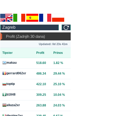
Profit (Zadnjih 30 dana)
Updated: 0d 23s 41m
Tipster
Profit
Prinos
makau
518.60
1.82 %
gerrard062xr
486.34
29.44 %
toptip
422.10
25.10 %
b1848
309.25
10.04 %
aliuza2xr
263.88
24.03 %
dieztips2xr