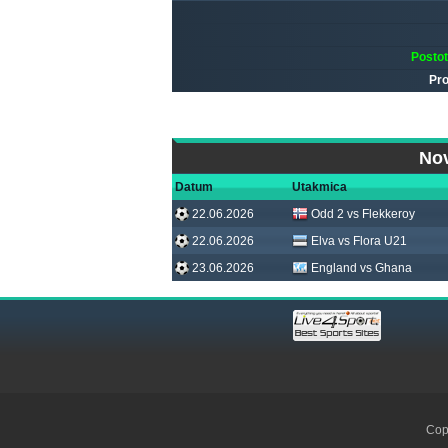
Posto
Pro
Nov
Datum
Utakmica
22.06.2026
Odd 2 vs Flekkeroy
22.06.2026
Elva vs Flora U21
23.06.2026
England vs Ghana
Cop