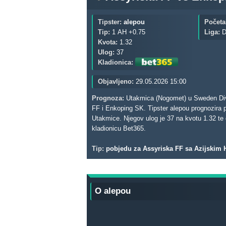
Tipster:
alepou
Početa
Tip:
1 AH +0.75
Liga:
D
Kvota:
1.32
Ulog:
37
Kladionica:
Objavljeno:
29.05.2026 15:00
Prognoza:
Utakmica (Nogomet) u Sweden Divis
FF i Enkoping SK. Tipster alepou prognozira
Utakmice. Njegov ulog je 37 na kvotu 1.32 te donosi eventualni profit od 11.84. Za ovu prognozu tipster je odabrao
kladionicu Bet365.
Tip:
pobjedu za Assyriska FF sa Azijskim
O alepou