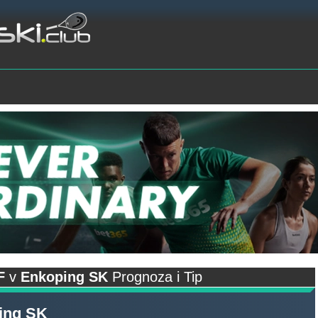
F
v
Enkoping SK
Prognoza i Tip
ing SK