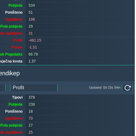
Pobjeda
534
Poništeno
51
Izgubljeno
198
Pola pobjeda
29
ola izgubljeno
31
Profit
-461.15
Prinos
-1.51
tak Pogodaka
66.79
sječna kvota
1.37
 Azijski Hendikep
Updated: 0d 15s 54m
Tipovi
378
Pobjeda
238
Poništeno
18
Izgubljeno
70
Pola pobjeda
27
ola izgubljeno
25