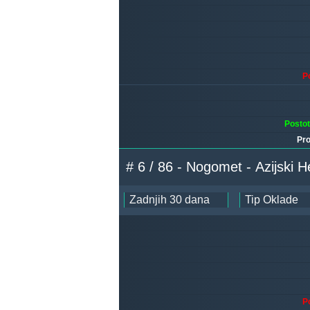
P
Posto
Pro
# 6 / 86 - Nogomet -
P