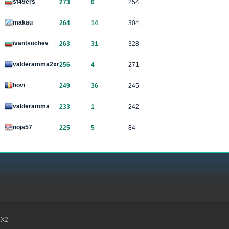
sf49ers
273
0
254
makau
264
14
304
ivantsochev
263
31
328
valderamma2xr
256
4
271
hovi
249
36
245
valderamma
233
1
242
noja57
225
5
84
1X2
Kon