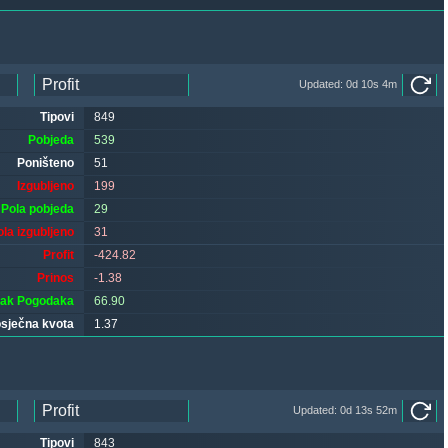
Updated: 0d 10s 4m
Tipovi
849
Pobjeda
539
Poništeno
51
Izgubljeno
199
Pola pobjeda
29
ola izgubljeno
31
Profit
-424.82
Prinos
-1.38
tak Pogodaka
66.90
sječna kvota
1.37
Updated: 0d 13s 52m
Tipovi
843