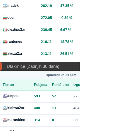
madek
282.19
47.35 %
quqi
272.05
-0.39 %
dieztips2xr
239.45
6.67 %
rantunes
216.11
18.78 %
aliuza2xr
213.11
26.51 %
Utakmice (Zadnjih 30 dana)
Updated: 0d 3s 44m
Tipster
Pobjeda
Poništeno
Izgubljeno
alepou
593
52
223
kichwa2xr
400
13
404
maraskino
314
0
360