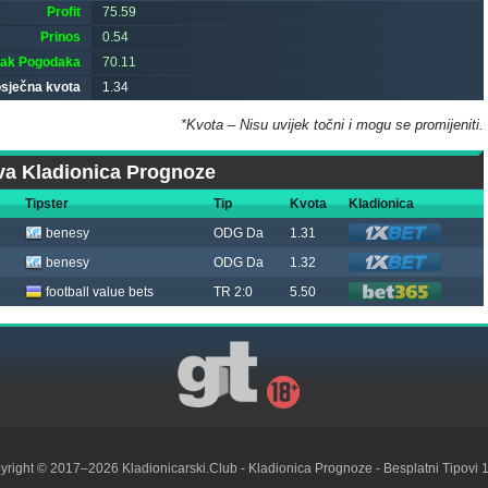
Profit
75.59
Prinos
0.54
tak Pogodaka
70.11
sječna kvota
1.34
*Kvota – Nisu uvijek točni i mogu se promijeniti.
a Kladionica Prognoze
Tipster
Tip
Kvota
Kladionica
benesy
ODG Da
1.31
benesy
ODG Da
1.32
football value bets
TR 2:0
5.50
yright © 2017–2026
Kladionicarski.Club
- Kladionica Prognoze - Besplatni Tipovi 