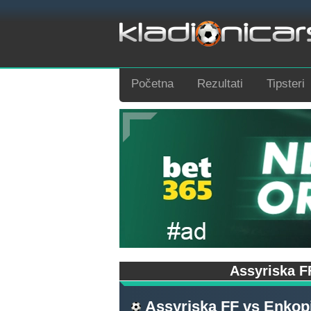
Početna
Rezultati
Tipsteri
Assyriska F
Assyriska FF
vs
Enkop