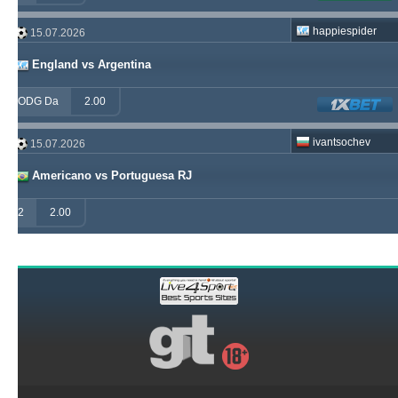
happiespider
15.07.2026
England vs Argentina
ODG Da
2.00
ivantsochev
15.07.2026
Americano vs Portuguesa RJ
2
2.00