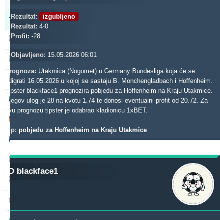
10m
Rezultat:
izgubljeno
Tipster
Profit
Prinos
Rezultat:
4-0
Profit:
-28
soccervista
423.22
4.39 %
Objavljeno:
15.05.2026 06:01
aliuza
402.44
6.94 %
Prognoza:
Utakmica (Nogomet) u Germany Bundesliga koja će se
makau
391.42
2.40 %
odigrati 16.05.2026 u kojoj se sastaju B. Monchengladbach i Hoffenheim.
Tipster blackface1 prognozira pobjedu za Hoffenheim na Kraju Utakmice.
betman
355.84
10.53 %
Njegov ulog je 28 na kvotu 1.74 te donosi eventualni profit od 20.72. Za
ovu prognozu tipster je odabrao kladionicu 1xBET.
windrawwin
342.41
3.45 %
Tip:
pobjedu za Hoffenheim na Kraju Utakmice
masterofbet777
319.55
20.66 %
kichwa2xr
314.28
7.39 %
O blackface1
adibet
297.59
4.37 %
brian8
268.77
17.41 %
toptip