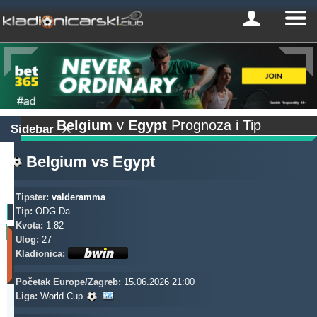
Belgium
v
Egypt
Prognoza i Tip
Sidebar
Belgium
vs
Egypt
Tipster:
valderamma
Tip:
ODG Da
Kvota:
1.82
Profit
Ulog:
27
(Zadnjih
Kladionica:
30
dana)
Početak Europe/Zagreb:
15.06.2026 21:00
Updated:
Liga:
World Cup
0d
2s