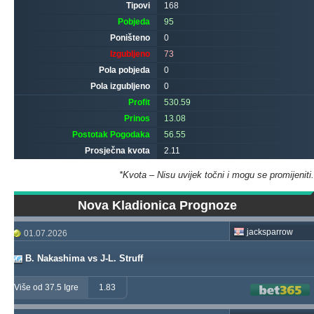
Tipovi
168
Pobjeda
95
Poništeno
0
Izgubljeno
73
Pola pobjeda
0
Pola izgubljeno
0
Profit
530.59
Prinos
13.08
Postotak Pogodaka
56.55
Prosječna kvota
2.11
*Kvota – Nisu uvijek točni i mogu se promijeniti.
Nova Kladionica Prognoze
jacksparrow
01.07.2026
B. Nakashima vs J-L. Struff
Više od 37.5 Igre
1.83