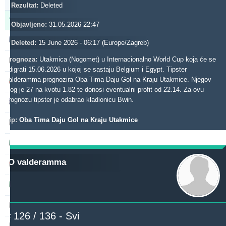
31m
Rezultat:
Deleted
Tipster
Profit
Prinos
Objavljeno:
31.05.2026 22:47
gerrard062xr
583.46
35.34 %
Deleted:
15 June 2026 - 06:17 (Europe/Zagreb)
Prognoza:
Utakmica (Nogomet) u Internacionalno World Cup koja će se
makau
539.22
2.02 %
odigrati 15.06.2026 u kojoj se sastaju Belgium i Egypt. Tipster
valderamma prognozira Oba Tima Daju Gol na Kraju Utakmice. Njegov
toptip
511.84
24.93 %
ulog je 27 na kvotu 1.82 te donosi eventualni profit od 22.14. Za ovu
prognozu tipster je odabrao kladionicu Bwin.
alepou
393.83
0.34 %
Tip:
Oba Tima Daju Gol na Kraju Utakmice
hamkam2xr
387.44
6.57 %
mavis042xr
386.10
45.48 %
O valderamma
stainless010
343.26
9.23 %
dieztips2xr
320.08
8.78 %
madek
316.04
28.78 %
# 126 / 136 - Svi
aliuza