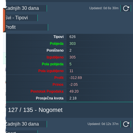
303.13
6.79 %
Updated: 0d 6s 30m
Utakmice
(Zadnjih
30
dana)
Updated:
Tipovi
626
0d
Pobjeda
303
2s
30m
Poništeno
2
Izgubljeno
305
Tipster
Pobjeda
Poništeno
Izgubljeno
Pola pobjeda
5
alepou
532
40
176
Pola izgubljeno
11
Profit
-312.69
ivantsochev
522
66
635
Prinos
-2.05
Postotak Pogodaka
49.20
kichwa2xr
366
13
334
Prosječna kvota
2.18
maraskino
316
0
339
# 127 / 135 - Nogomet
valderamma
308
2
303
Updated: 0d 12s 37m
hovi
308
42
276