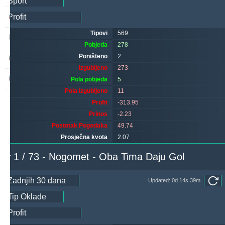
quqi
259
1
318
Tipovi
569
makau
234
11
256
Pobjeda
278
Poništeno
2
sf49ers
168
0
136
Izgubljeno
273
babetko2xr
165
0
343
Pola pobjeda
5
Pola izgubljeno
11
Profit
-313.95
Prinos
-2.23
Postotak Pogodaka
49.74
Prosječna kvota
2.07
# 1 / 73 - Nogomet - Oba Tima Daju Gol
Updated: 0d 14s 39m