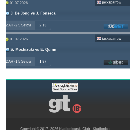
jacksparrow
01.07.2026
J. De Jong vs J. Fonseca
2 AH -2.5 Setovi
2.13
jacksparrow
01.07.2026
S. Mochizuki vs E. Quinn
2 AH -1.5 Setovi
1.87
Copyright © 2017–2026
Kladionicarski.Club
- Kladionica