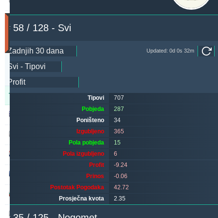
252.52
-1.04 %
Utakmice
# 58 / 128 - Svi
(Zadnjih
30
dana)
Updated: 0d 0s 32m
Updated:
0d
18s
12m
Tipster
Pobjeda
Poništeno
Izgubljeno
Tipovi
707
Pobjeda
287
alepou
476
48
181
Poništeno
34
Izgubljeno
365
kichwa2xr
385
13
377
Pola pobjeda
15
maraskino
Pola izgubljeno
6
314
0
355
Profit
-9.24
valderamma2xr
291
6
318
Prinos
-0.06
Postotak Pogodaka
42.72
ivantsochev
283
34
359
Prosječna kvota
2.35
makau
273
16
320
# 35 / 125 - Nogomet