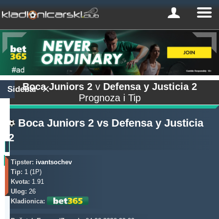
Boca Juniors 2
v
Defensa y Justicia 2
Sidebar
Prognoza i Tip
Boca Juniors 2
vs
Defensa y Justicia
2
Tipster:
ivantsochev
Profit
(Zadnjih
Tip:
1 (1P)
30
Kvota:
1.91
dana)
Ulog:
26
Kladionica:
Updated:
0d
18s