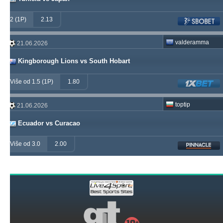
2 (1P)
2.13
valderamma
21.06.2026
Kingborough Lions vs South Hobart
Više od 1.5 (1P)
1.80
toptip
21.06.2026
Ecuador vs Curacao
Više od 3.0
2.00