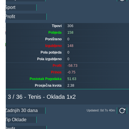
makau
260
14
310
hovi
256
26
241
Tipovi
306
Pobjeda
158
noja57
219
5
75
Poništeno
0
godymbise
183
7
228
Izgubljeno
148
Pola pobjeda
0
Pola izgubljeno
0
Profit
-58.73
Prinos
-0.75
Postotak Pogodaka
51.63
Prosječna kvota
2.38
# 3 / 36 - Tenis - Oklada 1x2
Updated: 0d 7s 40m