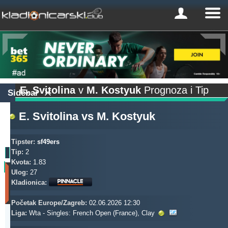
E. Svitolina
v
M. Kostyuk
Prognoza i Tip
Sidebar
E. Svitolina
vs
M. Kostyuk
Tipster:
sf49ers
Tip:
2
Kvota:
1.83
Profit
Ulog:
27
(Zadnjih
Kladionica:
30
dana)
Početak Europe/Zagreb:
02.06.2026 12:30
Updated:
Liga:
Wta - Singles: French Open (France), Clay
0d
19s