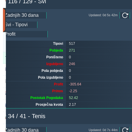
# 116 / 129 - Svi
249.09
18.80 %
Utakmice
Updated: 0d 5s 42m
(Zadnjih
30
dana)
Updated:
0d
Tipovi
517
19s
34m
Pobjeda
271
Poništeno
0
Tipster
Pobjeda
Poništeno
Izgubljeno
Izgubljeno
246
alepou
463
47
180
Pola pobjeda
0
Pola izgubljeno
0
kichwa2xr
382
13
378
Profit
-305.64
Prinos
-2.25
maraskino
325
0
369
Postotak Pogodaka
52.42
Prosječna kvota
2.17
valderamma2xr
308
6
335
# 34 / 41 - Tenis
sf49ers
270
0
245
ivantsochev
262
34
341
Updated: 0d 7s 44m