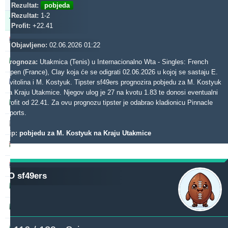
34m
Rezultat:
pobjeda
Rezultat:
1-2
Tipster
Profit
Prinos
Profit:
+22.41
noja57
557.26
-0.92 %
Objavljeno:
02.06.2026 01:22
dieztips2xr
542.28
31.92 %
Prognoza:
Utakmica (Tenis) u Internacionalno Wta - Singles: French
Open (France), Clay koja će se odigrati 02.06.2026 u kojoj se sastaju E.
gerrard062xr
Svitolina i M. Kostyuk. Tipster sf49ers prognozira pobjedu za M. Kostyuk
418.74
27.37 %
na Kraju Utakmice. Njegov ulog je 27 na kvotu 1.83 te donosi eventualni
b1848
profit od 22.41. Za ovu prognozu tipster je odabrao kladionicu Pinnacle
364.83
9.23 %
Sports.
madek
307.49
70.20 %
Tip:
pobjedu za M. Kostyuk na Kraju Utakmice
aliuza2xr
290.21
49.36 %
beterini
271.29
2.79 %
O sf49ers
blackface1
265.61
3.46 %
rantunes
253.92
32.89 %
toptip