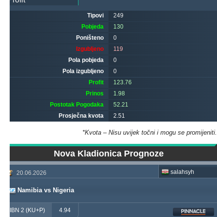
Tipovi
249
Pobjeda
130
Poništeno
0
Izgubljeno
119
Pola pobjeda
0
Pola izgubljeno
0
Profit
123.76
Prinos
1.98
Postotak Pogodaka
52.21
Prosječna kvota
2.51
*Kvota – Nisu uvijek točni i mogu se promijeniti.
Nova Kladionica Prognoze
salahsyh
20.06.2026
Namibia vs Nigeria
IBN 2 (KU+P)
4.94