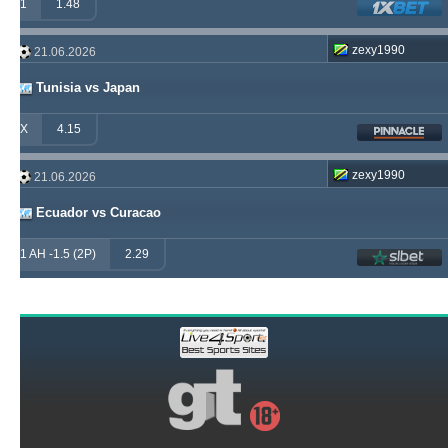
1
1.48
zexy1990
21.06.2026
Tunisia vs Japan
X
4.15
zexy1990
21.06.2026
Ecuador vs Curacao
1 AH -1.5 (2P)
2.29