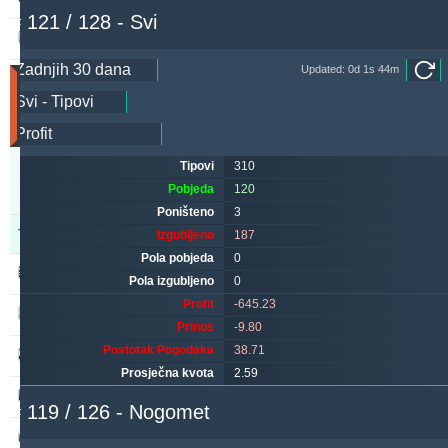
# 121 / 128 - Svi
makau
252.52
-1.04 %
Updated: 0d 1s 44m
Utakmice
(Zadnjih
30
dana)
Updated:
Tipovi
310
0d
13s
Pobjeda
120
46m
Poništeno
3
Tipster
Pobjeda
Poništeno
Izgubljeno
Izgubljeno
187
Pola pobjeda
0
alepou
476
48
181
Pola izgubljeno
0
Profit
-645.23
kichwa2xr
385
13
377
Prinos
-9.80
Postotak Pogodaka
38.71
maraskino
314
0
355
Prosječna kvota
2.59
valderamma2xr
291
6
318
# 119 / 126 - Nogomet
ivantsochev
283
34
359