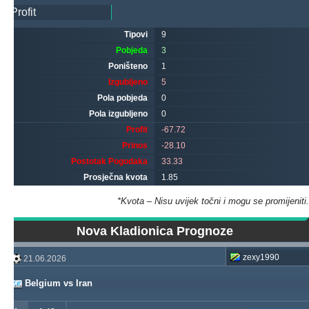
Tipovi
9
Pobjeda
3
Poništeno
1
Izgubljeno
5
Pola pobjeda
0
Pola izgubljeno
0
Profit
-67.72
Prinos
-28.10
Postotak Pogodaka
33.33
Prosječna kvota
1.85
*Kvota – Nisu uvijek točni i mogu se promijeniti.
Nova Kladionica Prognoze
zexy1990
21.06.2026
Belgium vs Iran