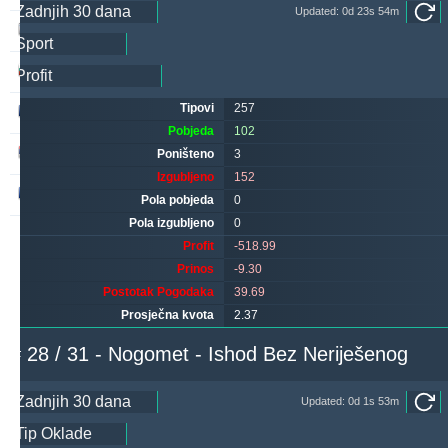
Updated: 0d 23s 54m
makau
273
16
320
sf49ers
272
0
247
Tipovi
257
hovi
247
26
240
Pobjeda
102
noja57
221
5
75
Poništeno
3
Izgubljeno
152
valderamma
183
1
178
Pola pobjeda
0
Pola izgubljeno
0
Profit
-518.99
Prinos
-9.30
Postotak Pogodaka
39.69
Prosječna kvota
2.37
# 28 / 31 - Nogomet - Ishod Bez Neriješenog
Updated: 0d 1s 53m