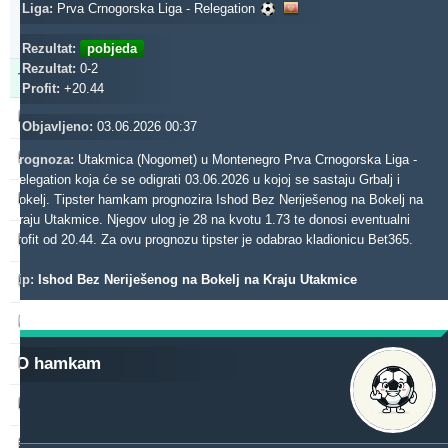
Updated:
Liga:
Prva Crnogorska Liga - Relegation
0d
13s
47m
Rezultat:
pobjeda
Rezultat:
0-2
Tipster
Profit
Prinos
Profit:
+20.44
dieztips2xr
619.89
28.83 %
Objavljeno:
03.06.2026 00:37
noja57
563.06
-0.86 %
Prognoza:
Utakmica (Nogomet) u Montenegro Prva Crnogorska Liga -
Relegation koja će se odigrati 03.06.2026 u kojoj se sastaju Grbalj i
gerrard062xr
Bokelj. Tipster hamkam prognozira Ishod Bez Neriješenog na Bokelj na
418.74
27.37 %
Kraju Utakmice. Njegov ulog je 28 na kvotu 1.73 te donosi eventualni
b1848
profit od 20.44. Za ovu prognozu tipster je odabrao kladionicu Bet365.
321.56
9.17 %
Tip:
Ishod Bez Neriješenog na Bokelj na Kraju Utakmice
beterini
315.57
2.90 %
madek
310.79
64.35 %
O hamkam
makau2xr
296.06
9.93 %
blackface1
265.61
3.46 %
aliuza2xr
257.71
38.99 %