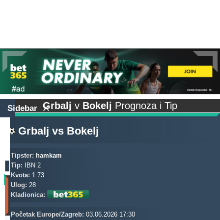
Grbalj
v
Bokelj
Prognoza i Tip
Sidebar
Grbalj
vs
Bokelj
Tipster:
hamkam
Tip:
IBN 2
Kvota:
1.73
Profit
Ulog:
28
(Zadnjih
Kladionica:
30
dana)
Početak Europe/Zagreb:
03.06.2026 17:30