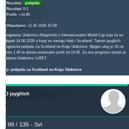
42m
Rezultat:
pobjeda
Rezultat:
0-1
Tipster
Profit
Prinos
Profit:
+14.85
gerrard062xr
615.42
36.90 %
Objavljeno:
21.05.2026 15:09
makau
587.35
2.43 %
Prognoza:
Utakmica (Nogomet) u Internacionalno World Cup koja će se
odigrati 14.06.2026 u kojoj se sastaju Haiti i Scotland. Tipster jayglitch
toptip
prognozira pobjedu za Scotland na Kraju Utakmice. Njegov ulog je 33 na
546.84
26.56 %
kvotu 1.45 te donosi eventualni profit od 14.85. Za ovu prognozu tipster je
alepou
odabrao kladionicu 1xBET.
458.28
0.55 %
Tip:
pobjedu za Scotland na Kraju Utakmice
stainless010
412.08
11.38 %
hamkam2xr
387.44
6.57 %
O jayglitch
mavis042xr
339.40
35.95 %
madek
321.88
28.19 %
aliuza
303.13
6.79 %
# 99 / 135 - Svi
dieztips2xr