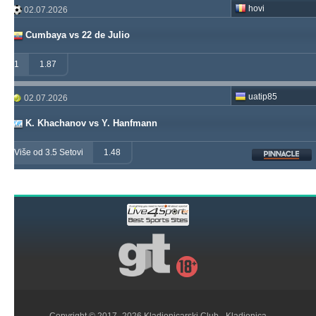
hovi
02.07.2026
Cumbaya vs 22 de Julio
1
1.87
uatip85
02.07.2026
K. Khachanov vs Y. Hanfmann
Više od 3.5 Setovi
1.48