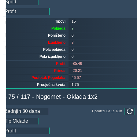
quqi
243
1
307
Tipovi
15
makau
237
11
257
Pobjeda
7
babetko2xr
168
0
347
Poništeno
0
Izgubljeno
8
sf49ers
164
0
131
Pola pobjeda
0
Pola izgubljeno
0
Profit
-85.49
Prinos
-20.21
Postotak Pogodaka
46.67
Prosječna kvota
1.76
# 75 / 117 - Nogomet - Oklada 1x2
Updated: 0d 1s 18m