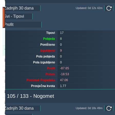
289.96
6.81 %
Updated: 0d 12s 42m
Utakmice
(Zadnjih
30
dana)
Updated:
Tipovi
17
0d
8s
Pobjeda
8
42m
Poništeno
0
Tipster
Pobjeda
Poništeno
Izgubljeno
Izgubljeno
9
Pola pobjeda
0
alepou
537
40
176
Pola izgubljeno
0
Profit
-87.65
ivantsochev
526
68
641
Prinos
-18.53
Postotak Pogodaka
47.06
kichwa2xr
366
13
334
Prosječna kvota
1.77
hovi
327
41
284
# 105 / 133 - Nogomet
maraskino
316
0
337
Updated: 0d 18s 49m
valderamma
299
2
294