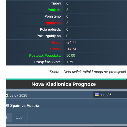
Tipovi
6
Pobjeda
3
Poništeno
0
Izgubljeno
3
Pola pobjeda
0
Pola izgubljeno
0
Profit
-24.77
Prinos
-14.74
Postotak Pogodaka
50.00
Prosječna kvota
1.79
*Kvota – Nisu uvijek točni i mogu se promijeniti.
Nova Kladionica Prognoze
uatip85
02.07.2026
Spain vs Austria
1
1.36