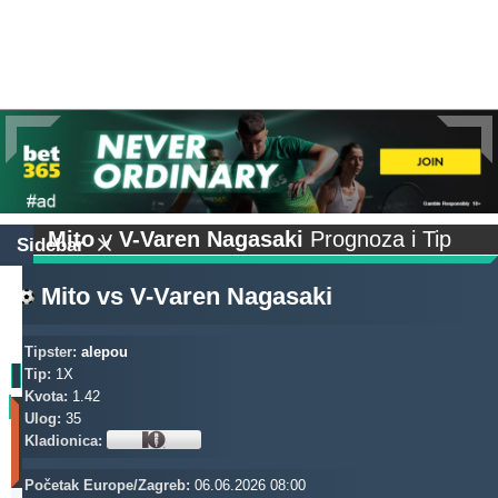
Mito
v
V-Varen Nagasaki
Prognoza i Tip
Sidebar
Mito
vs
V-Varen Nagasaki
Tipster:
alepou
Tip:
1X
Kvota:
1.42
Profit
Ulog:
35
(Zadnjih
Kladionica:
30
dana)
Početak Europe/Zagreb:
06.06.2026 08:00