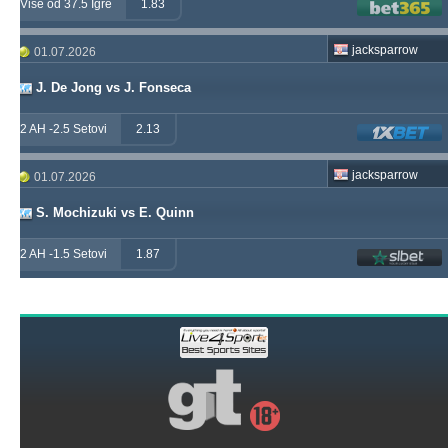
Više od 37.5 Igre
1.83
jacksparrow
01.07.2026
J. De Jong vs J. Fonseca
2 AH -2.5 Setovi
2.13
jacksparrow
01.07.2026
S. Mochizuki vs E. Quinn
2 AH -1.5 Setovi
1.87