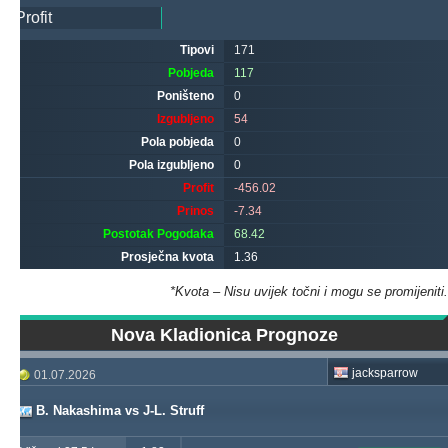
Tipovi
171
Pobjeda
117
Poništeno
0
Izgubljeno
54
Pola pobjeda
0
Pola izgubljeno
0
Profit
-456.02
Prinos
-7.34
Postotak Pogodaka
68.42
Prosječna kvota
1.36
*Kvota – Nisu uvijek točni i mogu se promijeniti.
Nova Kladionica Prognoze
jacksparrow
01.07.2026
B. Nakashima vs J-L. Struff