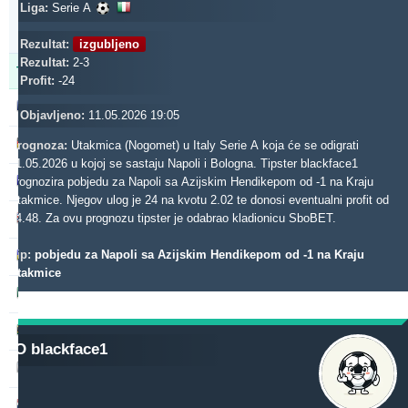
Updated:
Liga:
Serie A
0d
6s
53m
Rezultat:
izgubljeno
Rezultat:
2-3
Tipster
Profit
Prinos
Profit:
-24
jontips
673.53
14.43 %
Objavljeno:
11.05.2026 19:05
windrawwin
603.13
3.14 %
Prognoza:
Utakmica (Nogomet) u Italy Serie A koja će se odigrati
11.05.2026 u kojoj se sastaju Napoli i Bologna. Tipster blackface1
igariok10
prognozira pobjedu za Napoli sa Azijskim Hendikepom od -1 na Kraju
589.17
4.54 %
Utakmice. Njegov ulog je 24 na kvotu 2.02 te donosi eventualni profit od
ibet
24.48. Za ovu prognozu tipster je odabrao kladionicu SboBET.
498.35
4.07 %
Tip:
pobjedu za Napoli sa Azijskim Hendikepom od -1 na Kraju
franko
420.62
2.14 %
Utakmice
betman
381.68
9.51 %
razf
302.55
9.02 %
O blackface1
smartbet
285.51
3.51 %
tennizexpert
281.76
13.71 %