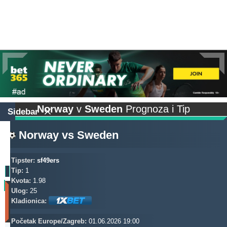
Norway
v
Sweden
Prognoza i Tip
Sidebar
Norway
vs
Sweden
Tipster:
sf49ers
Tip:
1
Kvota:
1.98
Profit
Ulog:
25
(Zadnjih
Kladionica:
30
dana)
Početak Europe/Zagreb:
01.06.2026 19:00