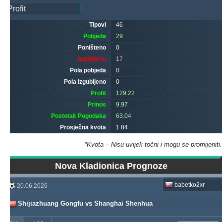
Tipovi
46
Pobjeda
29
Poništeno
0
Izgubljeno
17
Pola pobjeda
0
Pola izgubljeno
0
Profit
129.22
Prinos
9.97
Postotak Pogodaka
63.04
Prosječna kvota
1.84
*Kvota – Nisu uvijek točni i mogu se promijeniti.
Nova Kladionica Prognoze
babetko2xr
20.06.2026
Shijiazhuang Gongfu vs Shanghai Shenhua