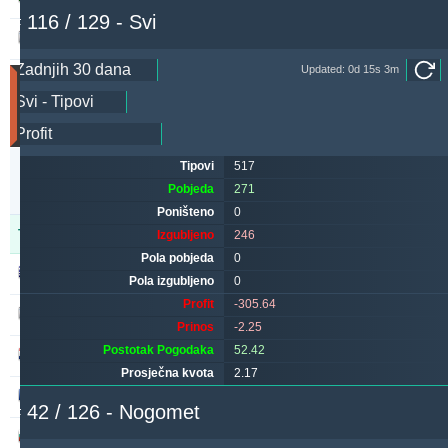
# 116 / 129 - Svi
makau
252.52
-1.04 %
Updated: 0d 15s 3m
Utakmice
(Zadnjih
30
dana)
Updated:
Tipovi
517
0d
4s
Pobjeda
271
55m
Poništeno
0
Tipster
Pobjeda
Poništeno
Izgubljeno
Izgubljeno
246
Pola pobjeda
0
alepou
476
48
181
Pola izgubljeno
0
Profit
-305.64
kichwa2xr
385
13
377
Prinos
-2.25
Postotak Pogodaka
52.42
maraskino
314
0
355
Prosječna kvota
2.17
valderamma2xr
291
6
318
# 42 / 126 - Nogomet
ivantsochev
283
34
359