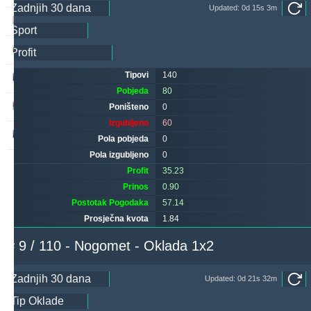
Updated: 0d 15s 3m
makau
273
16
320
sf49ers
272
0
247
Tipovi
140
hovi
247
26
240
Pobjeda
80
noja57
221
5
75
Poništeno
0
Izgubljeno
60
valderamma
183
1
178
Pola pobjeda
0
Pola izgubljeno
0
Profit
35.23
Prinos
0.90
Postotak Pogodaka
57.14
Prosječna kvota
1.84
# 9 / 110 - Nogomet - Oklada 1x2
Updated: 0d 21s 32m