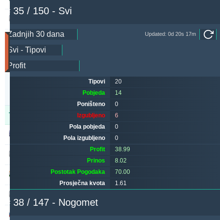
# 35 / 150 - Svi
smartbet
232.10
3.16 %
Updated: 0d 20s 17m
Utakmice
(Zadnjih
30
dana)
Updated:
Tipovi
20
0d
1s
Pobjeda
14
12m
Poništeno
0
Tipster
Pobjeda
Poništeno
Izgubljeno
Izgubljeno
6
Pola pobjeda
0
alepou
870
66
382
Pola izgubljeno
0
Profit
38.99
vitibet
524
33
357
Prinos
8.02
Postotak Pogodaka
70.00
vije
455
41
428
Prosječna kvota
1.61
soccervista
446
27
314
# 38 / 147 - Nogomet
babetko
434
2
545