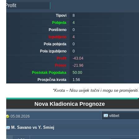
Tipovi
8
Pobjeda
4
Poništeno
0
Izgubljeno
4
Pola pobjeda
0
Pola izgubljeno
0
Profit
-43.04
Prinos
-21.96
Postotak Pogodaka
50.00
Prosječna kvota
1.56
*Kvota – Nisu uvijek točni i mogu se promijeniti.
Nova Kladionica Prognoze
vitibet
05.08.2026
M. Savano vs Y. Smiej