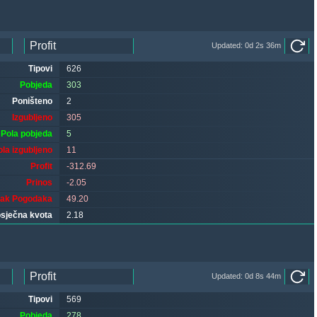
Updated: 0d 2s 36m
Tipovi
626
Pobjeda
303
Poništeno
2
Izgubljeno
305
Pola pobjeda
5
ola izgubljeno
11
Profit
-312.69
Prinos
-2.05
tak Pogodaka
49.20
sječna kvota
2.18
Updated: 0d 8s 44m
Tipovi
569
Pobjeda
278