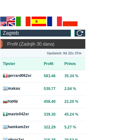
Profit (Zadnjih 30 dana)
Updated: 0d 22s 37m
Tipster
Profit
Prinos
gerrard062xr
583.46
35.34 %
makau
539.77
2.04 %
toptip
458.40
22.20 %
mavis042xr
339.30
45.24 %
hamkam2xr
322.29
5.27 %
aliuza2xr