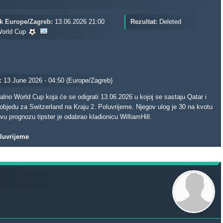
k Europe/Zagreb:
13.06.2026 21:00
Rezultat:
Deleted
orld Cup
:
13 June 2026 - 04:50 (Europe/Zagreb)
no World Cup koja će se odigrati 13.06.2026 u kojoj se sastaju Qatar i
du za Switzerland na Kraju 2. Poluvrijeme. Njegov ulog je 30 na kvotu
ovu prognozu tipster je odabrao kladionicu WilliamHill.
oluvrijeme