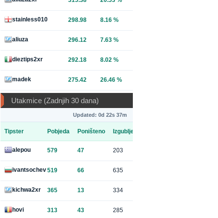
315.38
20.53 %
stainless010
298.98
8.16 %
aliuza
296.12
7.63 %
dieztips2xr
292.18
8.02 %
madek
275.42
26.46 %
Utakmice (Zadnjih 30 dana)
Updated: 0d 22s 37m
Tipster
Pobjeda
Poništeno
Izgubljeno
alepou
579
47
203
ivantsochev
519
66
635
kichwa2xr
365
13
334
hovi
313
43
285