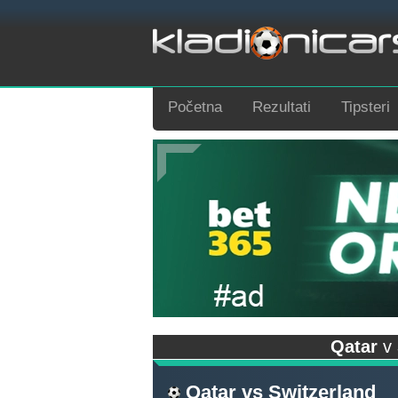
Početna
Rezultati
Tipsteri
Qatar
v
Qatar
vs
Switzerland