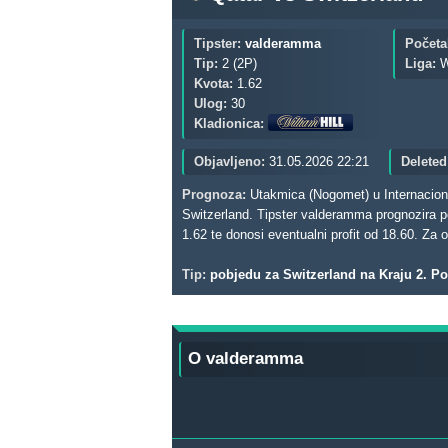
Tipster:
valderamma
Početa
Tip:
2 (2P)
Liga:
W
Kvota:
1.62
Ulog:
30
Kladionica:
Objavljeno:
31.05.2026 22:21
Deleted
Prognoza:
Utakmica (Nogomet) u Internacional
Switzerland. Tipster valderamma prognozira pobje
1.62 te donosi eventualni profit od 18.60. Za 
Tip:
pobjedu za Switzerland na Kraju 2. P
O valderamma