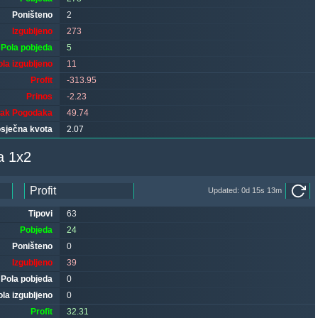
Poništeno
2
Izgubljeno
273
Pola pobjeda
5
ola izgubljeno
11
Profit
-313.95
Prinos
-2.23
tak Pogodaka
49.74
sječna kvota
2.07
a 1x2
Updated: 0d 15s 13m
Tipovi
63
Pobjeda
24
Poništeno
0
Izgubljeno
39
Pola pobjeda
0
ola izgubljeno
0
Profit
32.31