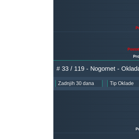
P
Posto
Pro
# 33 / 119 - Nogomet - Oklad
P