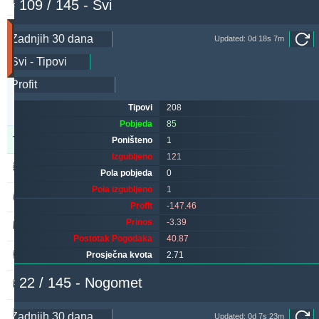
270.67
3.62 %
# 109 / 145 - Svi
Utakmice
Updated: 0d 18s 7m
(Zadnjih
30
dana)
Updated:
0d
20s
Tipovi
208
51m
Pobjeda
85
Tipster
Pobjeda
Poništeno
Izgubljeno
Poništeno
1
Izgubljeno
121
alepou
906
51
367
Pola pobjeda
0
Pola izgubljeno
1
ivantsochev
598
72
748
Profit
-147.46
Prinos
-3.39
hovi
359
30
291
Postotak Pogodaka
40.87
drzakladjenje
330
Prosječna kvota
13
2.71
505
# 22 / 145 - Nogomet
valderamma
297
3
291
makau2xr
274
21
339
Updated: 0d 7s 23m