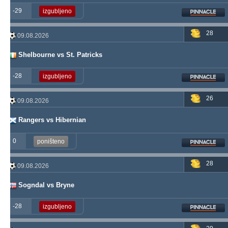
-29
izgubljeno
28
09.08.2026
Shelbourne vs St. Patricks
-28
izgubljeno
26
09.08.2026
Rangers vs Hibernian
0
poništeno
28
09.08.2026
Sogndal vs Bryne
-28
izgubljeno