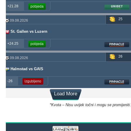
+21.28
pobjeda
25
09.08.2026
St. Gallen vs Luzern
+24.25
pobjeda
26
09.08.2026
Halmstad vs GAIS
-26
izgubljeno
Load More
*Kvota – Nisu uvijek točni i mogu se promijeniti.