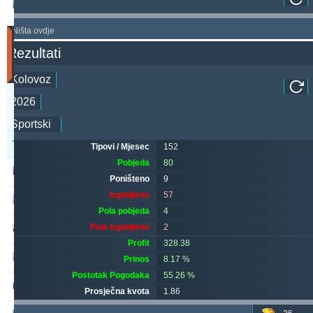
238.35
13.19 %
software
Ništa ovdje
Utakmice
(Zadnjih
Rezultati
30
dana)
Updated:
0d
3s
55m
Tipster
Pobjeda
Poništeno
Izgubljeno
Tipovi / Mjesec
152
Pobjeda
80
alepou
1012
82
421
Poništeno
9
Izgubljeno
57
vitibet
527
38
362
Pola pobjeda
4
Pola izgubljeno
2
vije
469
43
442
Profit
328.38
soccervista
463
25
332
Prinos
8.17 %
Postotak Pogodaka
55.26 %
babetko
404
2
531
Prosječna kvota
1.86