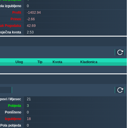
ola izgubljeno
0
Profit
-1402.94
Prinos
-2.66
tak Pogodaka
42.69
sječna kvota
2.53
Ulog
Tip
Kvota
Kladionica
ipovi / Mjesec
21
Pobjeda
3
Poništeno
0
Izgubljeno
18
Pola pobjeda
0