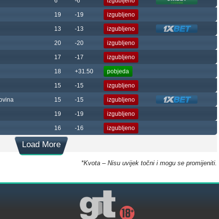
6
-6
izgubljeno
19
-19
izgubljeno
13
-13
izgubljeno
20
-20
izgubljeno
17
-17
izgubljeno
18
+31.50
pobjeda
15
-15
izgubljeno
ovina
15
-15
izgubljeno
19
-19
izgubljeno
16
-16
izgubljeno
Load More
*Kvota – Nisu uvijek točni i mogu se promijeniti.