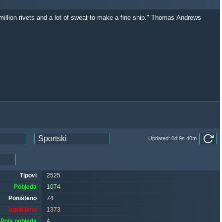
 million rivets and a lot of sweat to make a fine ship." Thomas Andrews
Updated: 0d 9s 40m
Tipovi
2525
Pobjeda
1074
Poništeno
74
Izgubljeno
1373
Pola pobjeda
4