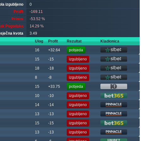
ola izgubljeno
0
Profit
-169.11
Prinos
-53.52 %
tak Pogodaka
14.29 %
sječna kvota
3.49
Ulog
Profit
Rezultat
Kladionica
16
+32.64
pobjeda
15
-15
izgubljeno
18
-18
izgubljeno
8
-8
izgubljeno
15
+33.75
pobjeda
10
-10
izgubljeno
14
-14
izgubljeno
13
-13
izgubljeno
15
-15
izgubljeno
13
-13
izgubljeno