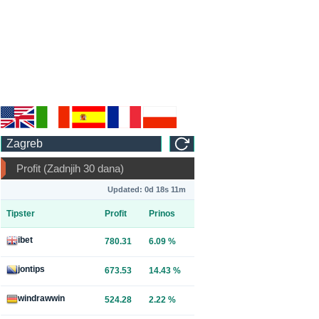
Profit (Zadnjih 30 dana)
Updated: 0d 18s 11m
Tipster
Profit
Prinos
ibet
780.31
6.09 %
jontips
673.53
14.43 %
windrawwin
524.28
2.22 %