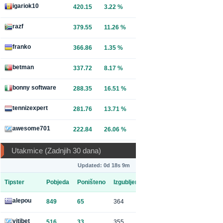
igariok10
420.15
3.22 %
razf
379.55
11.26 %
franko
366.86
1.35 %
betman
337.72
8.17 %
bonny software
288.35
16.51 %
tennizexpert
281.76
13.71 %
awesome701
222.84
26.06 %
Utakmice (Zadnjih 30 dana)
Updated: 0d 18s 9m
Tipster
Pobjeda
Poništeno
Izgubljeno
alepou
849
65
364
vitibet
516
33
355