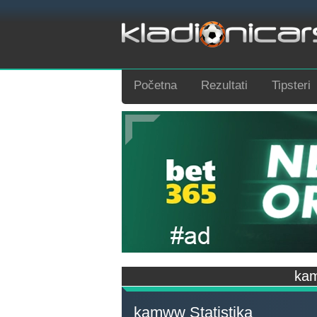
Početna
Rezultati
Tipsteri
kam
kamww Statistika