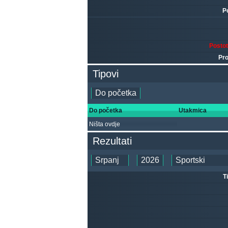
P
Posto
Pro
Tipovi
Do početka
Utakmica
Ništa ovdje
Rezultati
T