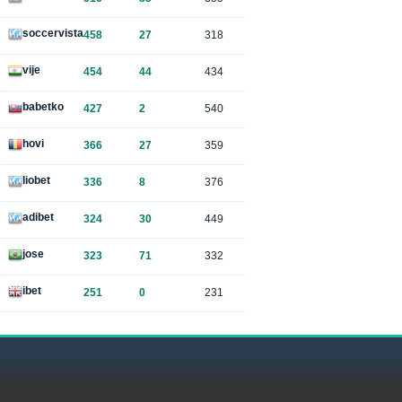
soccervista
458
27
318
vije
454
44
434
babetko
427
2
540
hovi
366
27
359
liobet
336
8
376
adibet
324
30
449
jose
323
71
332
ibet
251
0
231