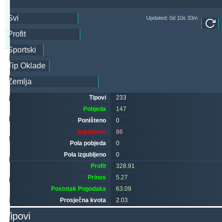
Updated:
0d
0s
Updated: 0d 10s 33m
28m
Tipster
Profit
Prinos
ibet
733.46
5.94 %
windrawwin
724.48
4.60 %
Tipovi
233
jontips
673.53
14.43 %
Pobjeda
147
igariok10
537.27
4.19 %
Poništeno
0
Izgubljeno
86
franko
428.34
2.19 %
Pola pobjeda
0
Pola izgubljeno
0
betman
404.39
9.98 %
Profit
328.91
Prinos
5.27
razf
379.55
11.26 %
Postotak Pogodaka
63.09
smartbet
Prosječna kvota
2.03
340.98
3.91 %
Tipovi
tennizexpert
281.76
13.71 %