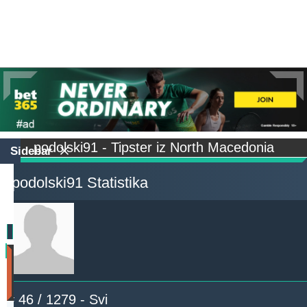
podolski91 - Tipster iz North Macedonia
Sidebar
podolski91 Statistika
Profit
(Zadnjih
30
dana)
# 46 / 1279 - Svi