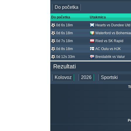
Do početka
Utakmica
0d 6s 18m
Hearts vs Dundee Utd
0d 6s 18m
Waterford vs Bohemia
0d 7s 18m
Ried vs SK Rapid
0d 8s 18m
AC Oulu vs HJK
0d 12s 33m
Breidablik vs Valur
Rezultati
T
P