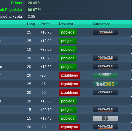
Prinos
26.49 %
tak Pogodaka
66.67 %
sječna kvota
2.05
Ulog
Profit
Rezultat
Kladionica
25
+10.75
pobjeda
t
25
+12.00
pobjeda
10
+39.00
pobjeda
20
+13.20
pobjeda
an
20
+18.60
pobjeda
y
20
-20
izgubljeno
25
-25
izgubljeno
20
-20
izgubljeno
e
20
+15.60
pobjeda
15
+20.70
pobjeda
15
+17.40
pobjeda
20
-20
izgubljeno