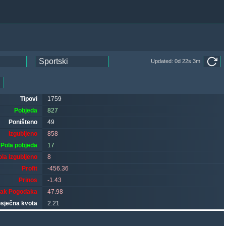
Updated: 0d 22s 3m
Tipovi
1759
Pobjeda
827
Poništeno
49
Izgubljeno
858
Pola pobjeda
17
ola izgubljeno
8
Profit
-456.36
Prinos
-1.43
tak Pogodaka
47.98
sječna kvota
2.21