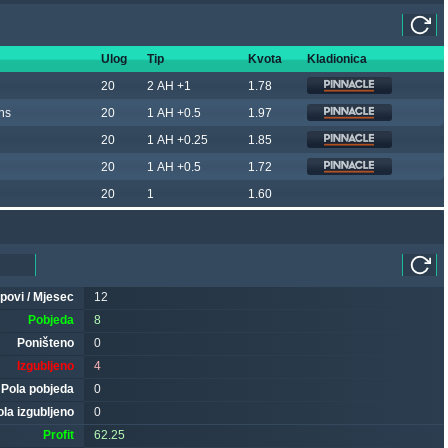
Ulog
Tip
Kvota
Kladionica
20
2 AH +1
1.78
ns
20
1 AH +0.5
1.97
20
1 AH +0.25
1.85
20
1 AH +0.5
1.72
20
1
1.60
ipovi / Mjesec
12
Pobjeda
8
Poništeno
0
Izgubljeno
4
Pola pobjeda
0
ola izgubljeno
0
Profit
62.25