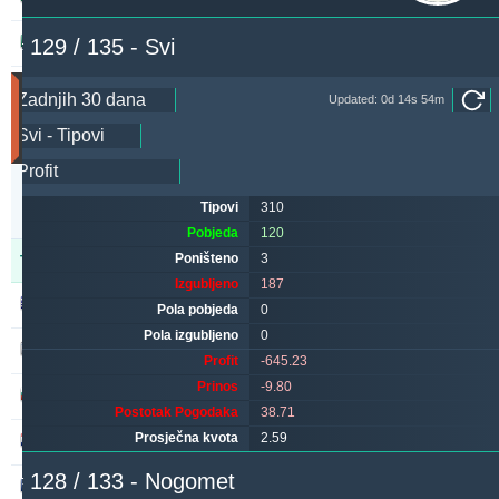
mavis042xr
# 129 / 135 - Svi
196.40
32.30 %
Utakmice
Updated: 0d 14s 54m
(Zadnjih
30
dana)
Updated:
0d
Tipovi
310
13s
33m
Pobjeda
120
Poništeno
3
Tipster
Pobjeda
Poništeno
Izgubljeno
Izgubljeno
187
alepou
417
35
144
Pola pobjeda
0
Pola izgubljeno
0
kichwa2xr
357
11
338
Profit
-645.23
Prinos
-9.80
ivantsochev
322
40
397
Postotak Pogodaka
38.71
Prosječna kvota
2.59
maraskino
304
0
331
# 128 / 133 - Nogomet
hovi
271
42
259