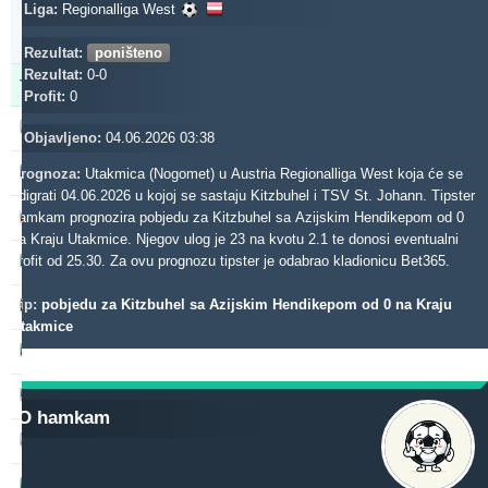
Updated:
Liga:
Regionalliga West
0d
13s
34m
Rezultat:
poništeno
Rezultat:
0-0
Tipster
Profit
Prinos
Profit:
0
makau
518.60
1.82 %
Objavljeno:
04.06.2026 03:38
gerrard062xr
486.34
29.44 %
Prognoza:
Utakmica (Nogomet) u Austria Regionalliga West koja će se
odigrati 04.06.2026 u kojoj se sastaju Kitzbuhel i TSV St. Johann. Tipster
toptip
hamkam prognozira pobjedu za Kitzbuhel sa Azijskim Hendikepom od 0
422.10
25.10 %
na Kraju Utakmice. Njegov ulog je 23 na kvotu 2.1 te donosi eventualni
b1848
profit od 25.30. Za ovu prognozu tipster je odabrao kladionicu Bet365.
309.25
10.04 %
Tip:
pobjedu za Kitzbuhel sa Azijskim Hendikepom od 0 na Kraju
aliuza2xr
263.88
24.03 %
Utakmice
dieztips2xr
239.45
6.67 %
noja57
234.84
-3.78 %
O hamkam
madek
222.19
33.87 %
hopy192xr
199.60
14.26 %