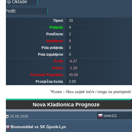
Tipovi
20
Pobjeda
9
Poništeno
2
Izgubljeno
9
Pola pobjeda
0
Pola izgubljeno
0
Profit
-6.27
Prinos
-1.28
Postotak Pogodaka
45.00
Prosječna kvota
2.05
*Kvota – Nisu uvijek točni i mogu se promijeniti.
Nova Kladionica Prognoze
cimo111
25.06.2026
Brumunddal vs SK Gjovik-Lyn