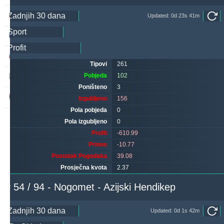
quqi
259
1
309
Updated: 0d 23s 41m
valderamma
247
1
252
sf49ers
230
0
224
Tipovi
261
Pobjeda
102
makau
226
11
253
Poništeno
3
noja57
213
5
83
Izgubljeno
156
Pola pobjeda
0
Pola izgubljeno
0
Profit
-610.99
Prinos
-10.77
Postotak Pogodaka
39.08
Prosječna kvota
2.37
# 54 / 94 - Nogomet - Azijski Hendikep
Updated: 0d 1s 42m