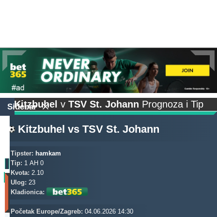
Kitzbuhel
v
TSV St. Johann
Prognoza i Tip
Sidebar
Kitzbuhel
vs
TSV St. Johann
Tipster:
hamkam
Tip:
1 AH 0
Kvota:
2.10
Profit
Ulog:
23
(Zadnjih
Kladionica:
30
dana)
Početak Europe/Zagreb:
04.06.2026 14:30