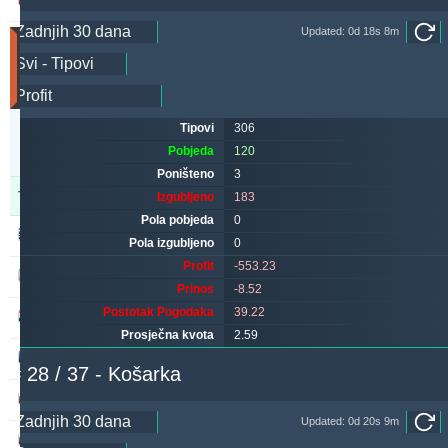
249.09
18.80 %
Updated: 0d 18s 8m
Utakmice
(Zadnjih
30
dana)
Updated:
Tipovi
306
0d
8s
Pobjeda
120
0m
Poništeno
3
Tipster
Pobjeda
Poništeno
Izgubljeno
Izgubljeno
183
Pola pobjeda
0
alepou
463
47
180
Pola izgubljeno
0
Profit
-553.23
kichwa2xr
382
13
378
Prinos
-8.52
Postotak Pogodaka
39.22
maraskino
325
0
369
Prosječna kvota
2.59
valderamma2xr
308
6
335
# 28 / 37 - Košarka
sf49ers
270
0
245
Updated: 0d 20s 9m
ivantsochev
262
34
341