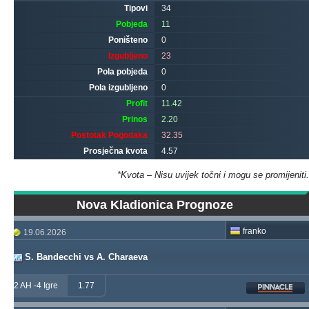
Tipovi
34
Pobjeda
11
Poništeno
0
Izgubljeno
23
Pola pobjeda
0
Pola izgubljeno
0
Profit
11.42
Prinos
2.20
Postotak Pogodaka
32.35
Prosječna kvota
4.57
*Kvota – Nisu uvijek točni i mogu se promijeniti.
Nova Kladionica Prognoze
franko
19.06.2026
S. Bandecchi vs A. Charaeva
2 AH -4 Igre
1.77