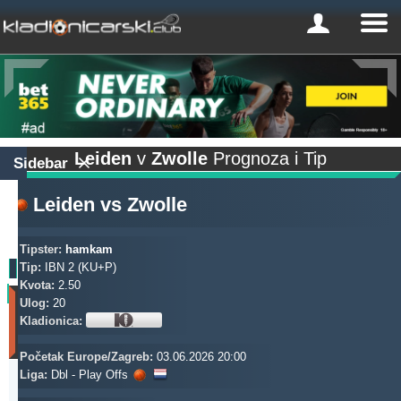
Leiden
v
Zwolle
Prognoza i Tip
Sidebar
Leiden
vs
Zwolle
Tipster:
hamkam
Tip:
IBN 2 (KU+P)
Kvota:
2.50
Profit
Ulog:
20
(Zadnjih
Kladionica:
30
dana)
Početak Europe/Zagreb:
03.06.2026 20:00
Updated:
Liga:
Dbl - Play Offs
0d
8s