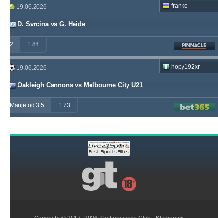
franko
19.06.2026
D. Svrcina vs G. Heide
2
1.88
hopy192xr
19.06.2026
Oakleigh Cannons vs Melbourne City U21
Manje od 3.5
1.73