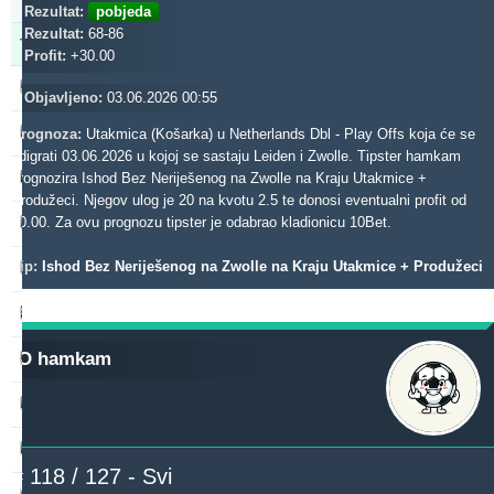
0m
Rezultat:
pobjeda
Rezultat:
68-86
Tipster
Profit
Prinos
Profit:
+30.00
noja57
557.26
-0.92 %
Objavljeno:
03.06.2026 00:55
dieztips2xr
542.28
31.92 %
Prognoza:
Utakmica (Košarka) u Netherlands Dbl - Play Offs koja će se
odigrati 03.06.2026 u kojoj se sastaju Leiden i Zwolle. Tipster hamkam
gerrard062xr
prognozira Ishod Bez Neriješenog na Zwolle na Kraju Utakmice +
418.74
27.37 %
Produžeci. Njegov ulog je 20 na kvotu 2.5 te donosi eventualni profit od
b1848
30.00. Za ovu prognozu tipster je odabrao kladionicu 10Bet.
364.83
9.23 %
Tip:
Ishod Bez Neriješenog na Zwolle na Kraju Utakmice + Produžeci
madek
307.49
70.20 %
aliuza2xr
290.21
49.36 %
O hamkam
beterini
271.29
2.79 %
blackface1
265.61
3.46 %
rantunes
253.92
32.89 %
# 118 / 127 - Svi
toptip