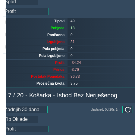
makau
260
14
310
Tipovi
49
hovi
256
26
241
Pobjeda
18
noja57
219
5
75
Poništeno
0
Izgubljeno
31
godymbise
183
7
228
Pola pobjeda
0
Pola izgubljeno
0
Profit
-34.24
Prinos
-3.76
Postotak Pogodaka
36.73
Prosječna kvota
3.75
# 7 / 20 - Košarka - Ishod Bez Neriješenog
Updated: 0d 20s 1m