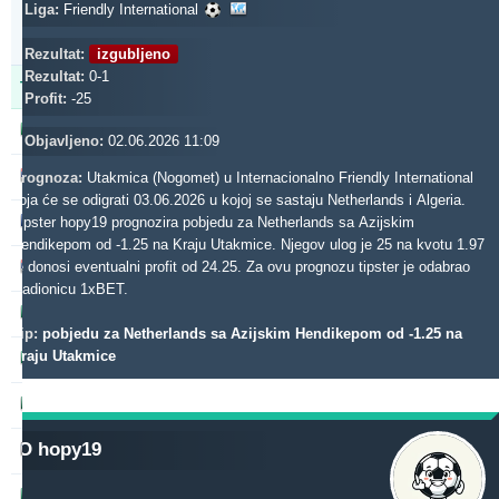
Updated:
Liga:
Friendly International
0d
21s
17m
Rezultat:
izgubljeno
Rezultat:
0-1
Tipster
Profit
Prinos
Profit:
-25
dieztips2xr
542.28
31.92 %
Objavljeno:
02.06.2026 11:09
noja57
484.98
-1.59 %
Prognoza:
Utakmica (Nogomet) u Internacionalno Friendly International
koja će se odigrati 03.06.2026 u kojoj se sastaju Netherlands i Algeria.
gerrard062xr
Tipster hopy19 prognozira pobjedu za Netherlands sa Azijskim
451.74
30.18 %
Hendikepom od -1.25 na Kraju Utakmice. Njegov ulog je 25 na kvotu 1.97
beterini
te donosi eventualni profit od 24.25. Za ovu prognozu tipster je odabrao
408.49
4.65 %
kladionicu 1xBET.
b1848
377.71
9.13 %
Tip:
pobjedu za Netherlands sa Azijskim Hendikepom od -1.25 na
Kraju Utakmice
blackface1
265.61
3.46 %
rantunes
263.52
36.91 %
O hopy19
madek
241.19
67.56 %
prospurs192xr
226.35
15.39 %