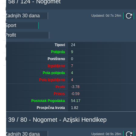
# 58 / 124 - Nogomet
hovi
257
24
240
Updated: 0d 7s 24m
ivantsochev
244
33
333
makau
226
14
262
Tipovi
24
noja57
215
5
75
Pobjeda
9
godymbise
213
Poništeno
8
0
249
Izgubljeno
7
Pola pobjeda
4
Pola izgubljeno
4
Profit
-3.78
Prinos
-0.59
Postotak Pogodaka
54.17
Prosječna kvota
1.82
# 39 / 80 - Nogomet - Azijski Hendikep
Updated: 0d 9s 28m