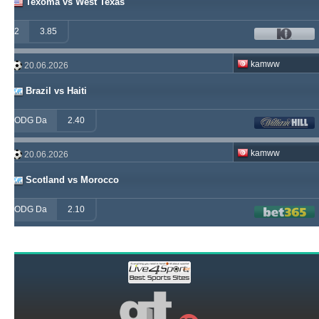
Texoma vs West Texas
2
3.85
kamww
20.06.2026
Brazil vs Haiti
ODG Da
2.40
kamww
20.06.2026
Scotland vs Morocco
ODG Da
2.10