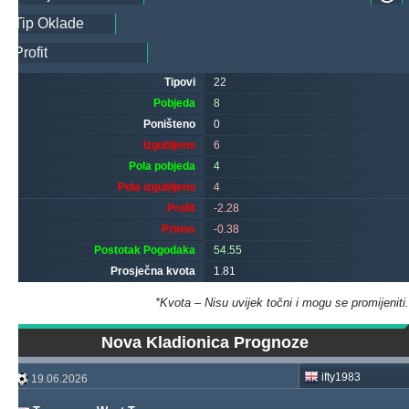
Tipovi
22
Pobjeda
8
Poništeno
0
Izgubljeno
6
Pola pobjeda
4
Pola izgubljeno
4
Profit
-2.28
Prinos
-0.38
Postotak Pogodaka
54.55
Prosječna kvota
1.81
*Kvota – Nisu uvijek točni i mogu se promijeniti.
Nova Kladionica Prognoze
ifty1983
19.06.2026