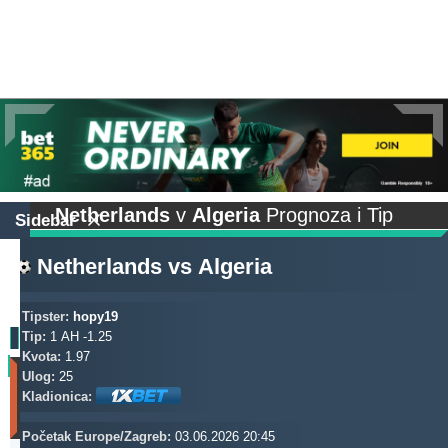
Netherlands
v
Algeria
Prognoza i Tip
Sidebar
Netherlands
vs
Algeria
Tipster:
hopy19
Tip:
1 AH -1.25
Kvota:
1.97
Profit
Ulog:
25
(Zadnjih
Kladionica:
30
dana)
Početak Europe/Zagreb:
03.06.2026 20:45