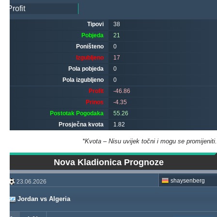
Tipovi
38
Pobjeda
21
Poništeno
0
Izgubljeno
17
Pola pobjeda
0
Pola izgubljeno
0
Profit
-46.86
Prinos
-4.35
Postotak Pogodaka
55.26
Prosječna kvota
1.82
*Kvota – Nisu uvijek točni i mogu se promijeniti.
Nova Kladionica Prognoze
shaysenberg
23.06.2026
Jordan vs Algeria