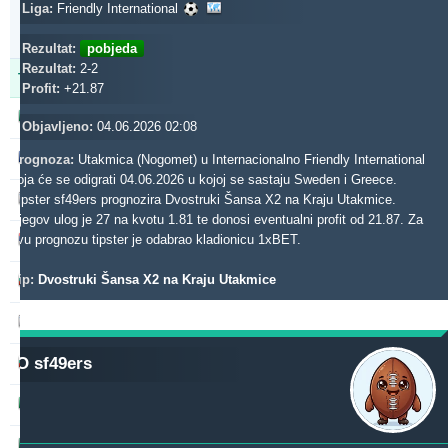
Updated:
Liga:
Friendly International
0d
1s
27m
Rezultat:
pobjeda
Rezultat:
2-2
Tipster
Profit
Prinos
Profit:
+21.87
b1848
475.48
13.04 %
Objavljeno:
04.06.2026 02:08
gerrard062xr
429.14
26.57 %
Prognoza:
Utakmica (Nogomet) u Internacionalno Friendly International
koja će se odigrati 04.06.2026 u kojoj se sastaju Sweden i Greece.
makau
Tipster sf49ers prognozira Dvostruki Šansa X2 na Kraju Utakmice.
422.33
0.14 %
Njegov ulog je 27 na kvotu 1.81 te donosi eventualni profit od 21.87. Za
noja57
ovu prognozu tipster je odabrao kladionicu 1xBET.
363.67
-2.53 %
Tip:
Dvostruki Šansa X2 na Kraju Utakmice
toptip
290.36
18.89 %
madek
282.19
47.35 %
O sf49ers
quqi
272.05
-0.39 %
dieztips2xr
239.45
6.67 %
rantunes
216.11
18.78 %