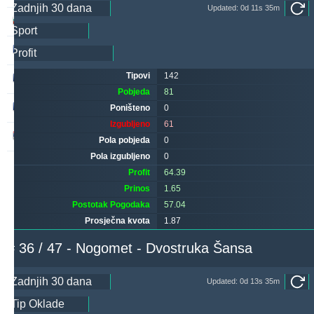
Updated: 0d 11s 35m
ivantsochev
263
31
328
valderamma2xr
256
4
271
Tipovi
142
hovi
249
36
245
Pobjeda
81
valderamma
233
1
242
Poništeno
0
Izgubljeno
61
noja57
225
5
84
Pola pobjeda
0
Pola izgubljeno
0
Profit
64.39
Prinos
1.65
Postotak Pogodaka
57.04
Prosječna kvota
1.87
# 36 / 47 - Nogomet - Dvostruka Šansa
Updated: 0d 13s 35m