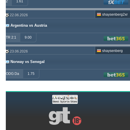
2
1.61
shaysenberg2xr
22.06.2026
Argentina vs Austria
TR 2:1
9.00
shaysenberg
23.06.2026
Norway vs Senegal
ODG Da
1.75