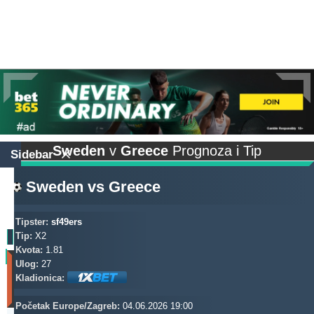
Sweden
v
Greece
Prognoza i Tip
Sidebar
Sweden
vs
Greece
Tipster:
sf49ers
Tip:
X2
Kvota:
1.81
Profit
Ulog:
27
(Zadnjih
Kladionica:
30
dana)
Početak Europe/Zagreb:
04.06.2026 19:00