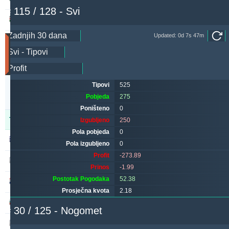
# 115 / 128 - Svi
aliuza2xr
213.11
26.51 %
Updated: 0d 7s 47m
Utakmice
(Zadnjih
30
dana)
Updated:
Tipovi
525
0d
1s
Pobjeda
275
27m
Poništeno
0
Tipster
Pobjeda
Poništeno
Izgubljeno
Izgubljeno
250
Pola pobjeda
0
alepou
593
52
223
Pola izgubljeno
0
Profit
-273.89
kichwa2xr
400
13
404
Prinos
-1.99
Postotak Pogodaka
52.38
maraskino
314
0
360
Prosječna kvota
2.18
sf49ers
273
0
254
# 30 / 125 - Nogomet
makau
264
14
304