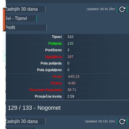
199.99
27.55 %
Updated: 0d 4s 28m
Utakmice
(Zadnjih
30
dana)
Updated:
Tipovi
310
0d
3s
Pobjeda
120
7m
Poništeno
3
Tipster
Pobjeda
Poništeno
Izgubljeno
Izgubljeno
187
Pola pobjeda
0
alepou
425
35
150
Pola izgubljeno
0
Profit
-645.23
kichwa2xr
359
12
341
Prinos
-9.80
Postotak Pogodaka
38.71
ivantsochev
347
47
424
Prosječna kvota
2.59
hovi
279
42
266
# 129 / 133 - Nogomet
maraskino
271
0
300
Updated: 0d 13s 15m
quqi
259
1
313