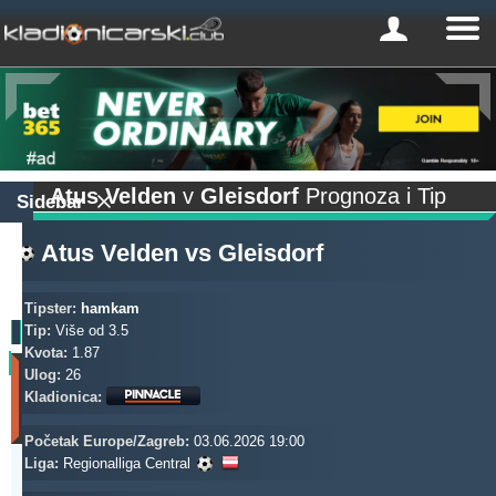
Atus Velden
v
Gleisdorf
Prognoza i Tip
Sidebar
Atus Velden
vs
Gleisdorf
Tipster:
hamkam
Tip:
Više od 3.5
Kvota:
1.87
Profit
Ulog:
26
(Zadnjih
Kladionica:
30
dana)
Početak Europe/Zagreb:
03.06.2026 19:00
Updated:
Liga:
Regionalliga Central
0d
3s