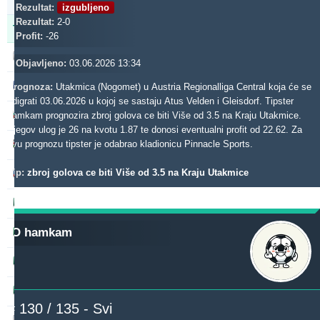
8m
Rezultat:
izgubljeno
Rezultat:
2-0
Tipster
Profit
Prinos
Profit:
-26
makau
566.69
2.30 %
Objavljeno:
03.06.2026 13:34
gerrard062xr
561.14
35.56 %
Prognoza:
Utakmica (Nogomet) u Austria Regionalliga Central koja će se
odigrati 03.06.2026 u kojoj se sastaju Atus Velden i Gleisdorf. Tipster
toptip
hamkam prognozira zbroj golova ce biti Više od 3.5 na Kraju Utakmice.
382.10
21.47 %
Njegov ulog je 26 na kvotu 1.87 te donosi eventualni profit od 22.62. Za
aliuza2xr
ovu prognozu tipster je odabrao kladionicu Pinnacle Sports.
328.92
26.13 %
Tip:
zbroj golova ce biti Više od 3.5 na Kraju Utakmice
babetko2xr
264.45
4.13 %
rantunes
243.81
15.11 %
O hamkam
dieztips2xr
239.45
6.67 %
b1848
239.19
7.71 %
mavis042xr
232.40
37.48 %
# 130 / 135 - Svi
madek