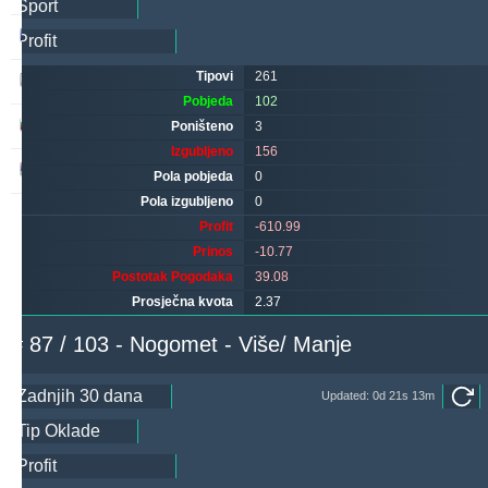
valderamma
255
1
263
Tipovi
261
makau
222
10
247
Pobjeda
102
sf49ers
215
0
220
Poništeno
3
Izgubljeno
156
noja57
193
4
79
Pola pobjeda
0
Pola izgubljeno
0
Profit
-610.99
Prinos
-10.77
Postotak Pogodaka
39.08
Prosječna kvota
2.37
# 87 / 103 - Nogomet - Više/ Manje
Updated: 0d 21s 13m