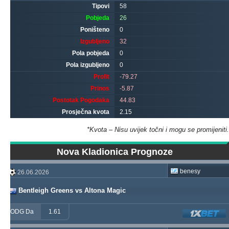
Tipovi
58
Pobjeda
26
Poništeno
0
Izgubljeno
32
Pola pobjeda
0
Pola izgubljeno
0
Profit
-79.27
Prinos
-5.87
Postotak Pogodaka
44.83
Prosječna kvota
2.15
*Kvota – Nisu uvijek točni i mogu se promijeniti.
Nova Kladionica Prognoze
benesy
26.06.2026
Bentleigh Greens vs Altona Magic
ODG Da
1.61