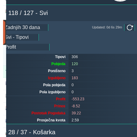
jayglitch2xr
# 118 / 127 - Svi
221.63
13.92 %
Utakmice
Updated: 0d 6s 29m
(Zadnjih
30
dana)
Updated:
0d
Tipovi
306
20s
21m
Pobjeda
120
Poništeno
3
Tipster
Pobjeda
Poništeno
Izgubljeno
Izgubljeno
183
alepou
449
46
175
Pola pobjeda
0
Pola izgubljeno
0
kichwa2xr
389
16
384
Profit
-553.23
Prinos
-8.52
maraskino
332
0
386
Postotak Pogodaka
39.22
Prosječna kvota
2.59
valderamma2xr
325
6
344
# 28 / 37 - Košarka
sf49ers
266
0
243