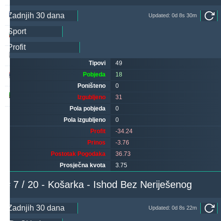
hovi
257
24
240
Updated: 0d 8s 30m
ivantsochev
244
33
333
makau
226
14
262
Tipovi
49
Pobjeda
18
noja57
215
5
75
Poništeno
0
godymbise
213
8
249
Izgubljeno
31
Pola pobjeda
0
Pola izgubljeno
0
Profit
-34.24
Prinos
-3.76
Postotak Pogodaka
36.73
Prosječna kvota
3.75
# 7 / 20 - Košarka - Ishod Bez Neriješenog
Updated: 0d 8s 22m