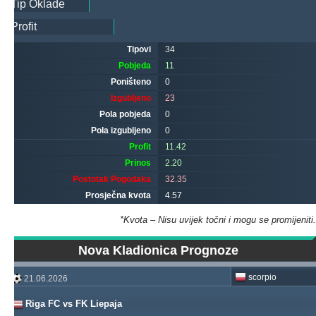
Tipovi
34
Pobjeda
11
Poništeno
0
Izgubljeno
23
Pola pobjeda
0
Pola izgubljeno
0
Profit
11.42
Prinos
2.20
Postotak Pogodaka
32.35
Prosječna kvota
4.57
*Kvota – Nisu uvijek točni i mogu se promijeniti.
Nova Kladionica Prognoze
scorpio
21.06.2026
Riga FC vs FK Liepaja