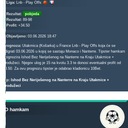
Updated:
Liga:
Lnb - Play Offs
0d
20s
21m
Rezultat:
pobjeda
Rezultat:
89-98
Tipster
Profit
Prinos
Profit:
+34.50
dieztips2xr
542.28
31.92 %
Objavljeno:
03.06.2026 18:47
noja57
484.98
-1.59 %
Prognoza:
Utakmica (Košarka) u France Lnb - Play Offs koja će se
odigrati 03.06.2026 u kojoj se sastaju Monaco i Nanterre. Tipster hamkam
gerrard062xr
prognozira Ishod Bez Neriješenog na Nanterre na Kraju Utakmice +
451.74
30.18 %
Produžeci. Njegov ulog je 15 na kvotu 3.3 te donosi eventualni profit od
beterini
34.50. Za ovu prognozu tipster je odabrao kladionicu 10Bet.
408.49
4.65 %
Tip:
Ishod Bez Neriješenog na Nanterre na Kraju Utakmice +
b1848
377.71
9.13 %
Produžeci
blackface1
265.61
3.46 %
rantunes
263.52
36.91 %
O hamkam
madek
241.19
67.56 %
prospurs192xr
226.35
15.39 %