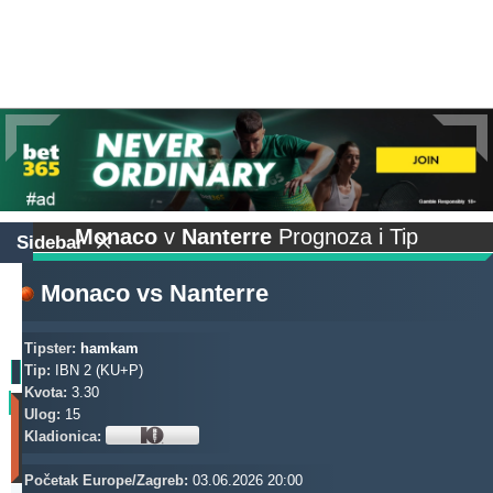
Monaco
v
Nanterre
Prognoza i Tip
Sidebar
Monaco
vs
Nanterre
Tipster:
hamkam
Tip:
IBN 2 (KU+P)
Kvota:
3.30
Profit
Ulog:
15
(Zadnjih
Kladionica:
30
dana)
Početak Europe/Zagreb:
03.06.2026 20:00