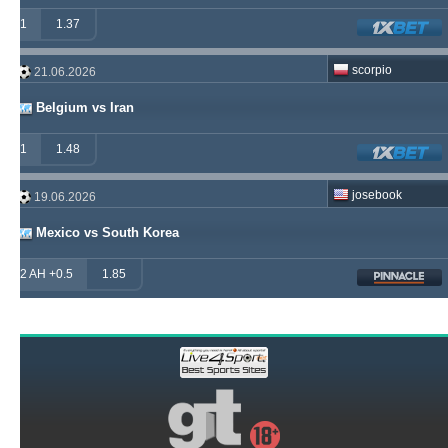
1
1.37
scorpio
21.06.2026
Belgium vs Iran
1
1.48
josebook
19.06.2026
Mexico vs South Korea
2 AH +0.5
1.85