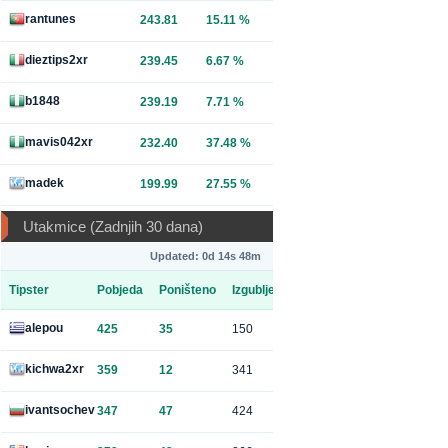
rantunes
243.81
15.11 %
dieztips2xr
239.45
6.67 %
b1848
239.19
7.71 %
mavis042xr
232.40
37.48 %
madek
199.99
27.55 %
Utakmice (Zadnjih 30 dana)
Updated: 0d 14s 48m
Tipster
Pobjeda
Poništeno
Izgubljeno
alepou
425
35
150
kichwa2xr
359
12
341
ivantsochev
347
47
424