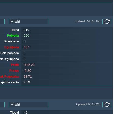
Updated: 0d 16s 10m
Tipovi
310
Pobjeda
120
Poništeno
3
Izgubljeno
187
Pola pobjeda
0
ola izgubljeno
0
Profit
-645.23
Prinos
-9.80
tak Pogodaka
38.71
sječna kvota
2.59
Updated: 0d 2s 37m
Tipovi
49