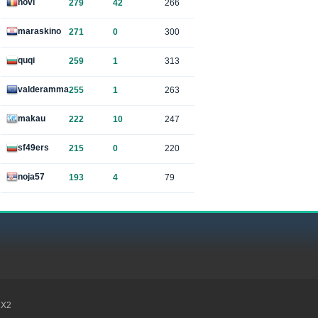
hovi
279
42
266
maraskino
271
0
300
quqi
259
1
313
valderamma
255
1
263
makau
222
10
247
sf49ers
215
0
220
noja57
193
4
79
1X2
Kon