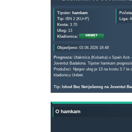
Tipster:
hamkam
Početa
Tip:
IBN 2 (KU+P)
Liga:
A
Kvota:
3.70
Ulog:
13
Kladionica:
Objavljeno:
03.06.2026 18:48
Prognoza:
Utakmica (Košarka) u Spain Acb - P
Joventut Badalona. Tipster hamkam prognozi
Produžeci. Njegov ulog je 13 na kvotu 3.7 te donosi eventualni profit od 35.10. Za ovu prognozu tipster je odabrao
kladionicu Unibet.
Tip:
Ishod Bez Neriješenog na Joventut Ba
O hamkam