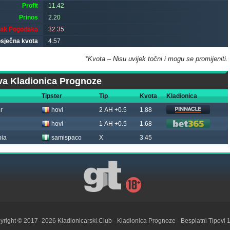
Profit
11.42
Prinos
2.20
tak Pogodaka
32.35
sječna kvota
4.57
*Kvota – Nisu uvijek točni i mogu se promijeniti.
a Kladionica Prognoze
Tipster
Tip
Kvota
Kladionica
r
hovi
2 AH +0.5
1.88
hovi
1 AH +0.5
1.68
bia
samispaco
X
3.45
yright © 2017–2026
Kladionicarski.Club
- Kladionica Prognoze - Besplatni Tipovi 