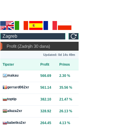
Profit (Zadnjih 30 dana)
Updated: 0d 14s 49m
Tipster
Profit
Prinos
makau
566.69
2.30 %
gerrard062xr
561.14
35.56 %
toptip
382.10
21.47 %
aliuza2xr
328.92
26.13 %
babetko2xr
264.45
4.13 %