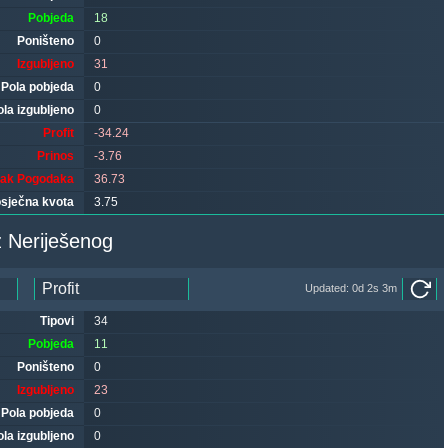
Pobjeda
18
Poništeno
0
Izgubljeno
31
Pola pobjeda
0
ola izgubljeno
0
Profit
-34.24
Prinos
-3.76
tak Pogodaka
36.73
sječna kvota
3.75
z Neriješenog
Updated: 0d 2s 3m
Tipovi
34
Pobjeda
11
Poništeno
0
Izgubljeno
23
Pola pobjeda
0
ola izgubljeno
0