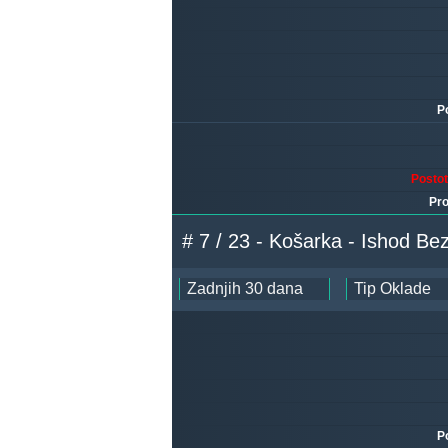
P
Posto
Pro
# 7 / 23 - Košarka - Ishod Be
P