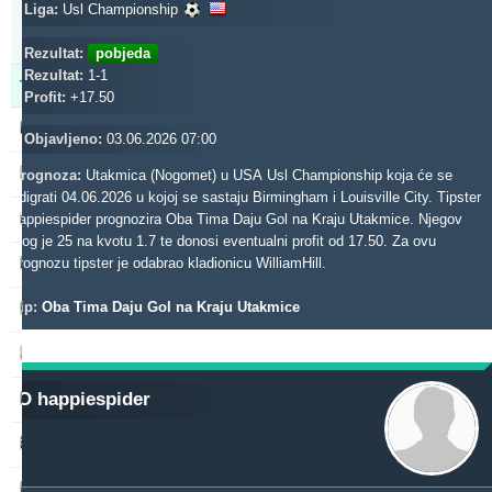
Updated:
Liga:
Usl Championship
0d
3s
30m
Rezultat:
pobjeda
Rezultat:
1-1
Tipster
Profit
Prinos
Profit:
+17.50
gerrard062xr
446.14
27.10 %
Objavljeno:
03.06.2026 07:00
makau
422.32
0.89 %
Prognoza:
Utakmica (Nogomet) u USA Usl Championship koja će se
odigrati 04.06.2026 u kojoj se sastaju Birmingham i Louisville City. Tipster
toptip
happiespider prognozira Oba Tima Daju Gol na Kraju Utakmice. Njegov
361.29
23.30 %
ulog je 25 na kvotu 1.7 te donosi eventualni profit od 17.50. Za ovu
b1848
prognozu tipster je odabrao kladionicu WilliamHill.
329.09
10.59 %
Tip:
Oba Tima Daju Gol na Kraju Utakmice
noja57
303.67
-3.03 %
madek
282.19
47.35 %
O happiespider
dieztips2xr
239.45
6.67 %
aliuza2xr
232.07
26.28 %
samispaco
191.64
16.91 %