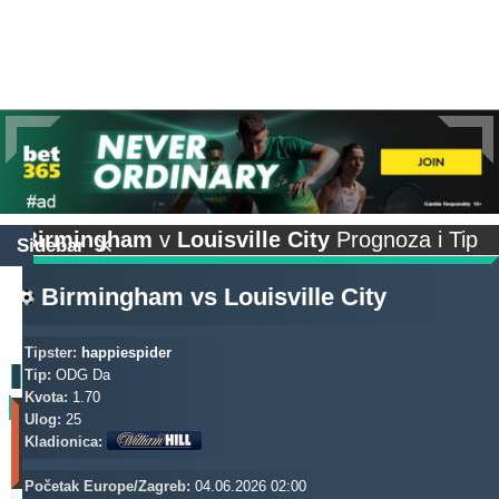
Birmingham
v
Louisville City
Prognoza i Tip
Sidebar
Birmingham
vs
Louisville City
Tipster:
happiespider
Tip:
ODG Da
Kvota:
1.70
Profit
Ulog:
25
(Zadnjih
Kladionica:
30
dana)
Početak Europe/Zagreb:
04.06.2026 02:00