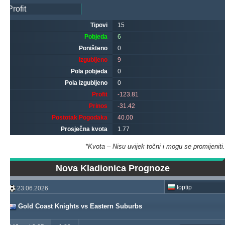
Tipovi
15
Pobjeda
6
Poništeno
0
Izgubljeno
9
Pola pobjeda
0
Pola izgubljeno
0
Profit
-123.81
Prinos
-31.42
Postotak Pogodaka
40.00
Prosječna kvota
1.77
*Kvota – Nisu uvijek točni i mogu se promijeniti.
Nova Kladionica Prognoze
toptip
23.06.2026
Gold Coast Knights vs Eastern Suburbs