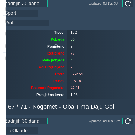
Updated: 0d 13s 38m
hovi
255
42
244
makau
239
12
278
Tipovi
152
valderamma
234
1
243
Pobjeda
60
noja57
225
5
86
Poništeno
9
Izgubljeno
77
quqi
222
1
259
Pola pobjeda
4
Pola izgubljeno
2
Profit
-562.59
Prinos
-15.18
Postotak Pogodaka
42.11
Prosječna kvota
1.96
# 67 / 71 - Nogomet - Oba Tima Daju Gol
Updated: 0d 15s 42m