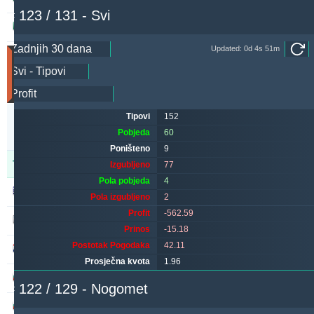
# 123 / 131 - Svi
blackface1
182.84
1.52 %
Updated: 0d 4s 51m
Utakmice
(Zadnjih
30
dana)
Updated:
Tipovi
152
0d
3s
Pobjeda
60
30m
Poništeno
9
Tipster
Pobjeda
Poništeno
Izgubljeno
Izgubljeno
77
Pola pobjeda
4
alepou
520
45
192
Pola izgubljeno
2
Profit
-562.59
kichwa2xr
351
9
338
Prinos
-15.18
Postotak Pogodaka
42.11
maraskino
319
0
351
Prosječna kvota
1.96
ivantsochev
270
35
338
# 122 / 129 - Nogomet
sf49ers
261
0
243