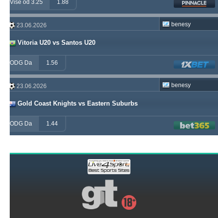
Više od 3.25
1.88
benesy
23.06.2026
Vitoria U20 vs Santos U20
ODG Da
1.56
benesy
23.06.2026
Gold Coast Knights vs Eastern Suburbs
ODG Da
1.44