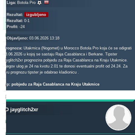
Updated:
Liga:
Botola Pro
0d
1s
40m
Rezultat:
izgubljeno
Rezultat:
0-1
Tipster
Profit
Prinos
Profit:
-24
b1848
475.48
13.04 %
Objavljeno:
03.06.2026 13:18
gerrard062xr
429.14
26.57 %
Prognoza:
Utakmica (Nogomet) u Morocco Botola Pro koja će se odigrati
03.06.2026 u kojoj se sastaju Raja Casablanca i Berkane. Tipster
makau
jayglitch2xr prognozira pobjedu za Raja Casablanca na Kraju Utakmice.
422.33
0.14 %
Njegov ulog je 24 na kvotu 2.01 te donosi eventualni profit od 24.24. Za
noja57
ovu prognozu tipster je odabrao kladionicu .
363.67
-2.53 %
Tip:
pobjedu za Raja Casablanca na Kraju Utakmice
toptip
290.36
18.89 %
madek
282.19
47.35 %
O jayglitch2xr
quqi
272.05
-0.39 %
dieztips2xr
239.45
6.67 %
rantunes
216.11
18.78 %