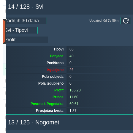
# 14 / 128 - Svi
aliuza2xr
213.11
26.51 %
Updated: 0d 7s 59m
Utakmice
(Zadnjih
30
dana)
Updated:
Tipovi
66
0d
1s
Pobjeda
40
39m
Poništeno
0
Tipster
Pobjeda
Poništeno
Izgubljeno
Izgubljeno
26
Pola pobjeda
0
alepou
593
52
223
Pola izgubljeno
0
Profit
186.23
kichwa2xr
400
13
404
Prinos
11.60
Postotak Pogodaka
60.61
maraskino
314
0
360
Prosječna kvota
1.87
sf49ers
273
0
254
# 13 / 125 - Nogomet
makau
264
14
304