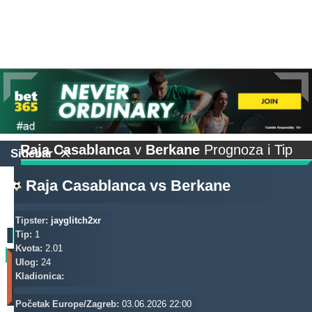
Raja Casablanca
v
Berkane
Prognoza i Tip
Sidebar
Raja Casablanca
vs
Berkane
Tipster:
jayglitch2xr
Tip:
1
Kvota:
2.01
Profit
Ulog:
24
(Zadnjih
Kladionica:
30
dana)
Početak Europe/Zagreb:
03.06.2026 22:00