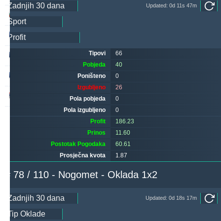
Updated: 0d 11s 47m
ivantsochev
263
31
328
valderamma2xr
256
4
271
Tipovi
66
hovi
249
36
245
Pobjeda
40
valderamma
233
1
242
Poništeno
0
Izgubljeno
26
noja57
225
5
84
Pola pobjeda
0
Pola izgubljeno
0
Profit
186.23
Prinos
11.60
Postotak Pogodaka
60.61
Prosječna kvota
1.87
# 78 / 110 - Nogomet - Oklada 1x2
Updated: 0d 18s 17m