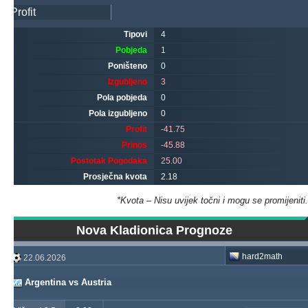
Tipovi
4
Pobjeda
1
Poništeno
0
Izgubljeno
3
Pola pobjeda
0
Pola izgubljeno
0
Profit
-41.75
Prinos
-45.88
Postotak Pogodaka
25.00
Prosječna kvota
2.18
*Kvota – Nisu uvijek točni i mogu se promijeniti.
Nova Kladionica Prognoze
hard2math
22.06.2026
Argentina vs Austria