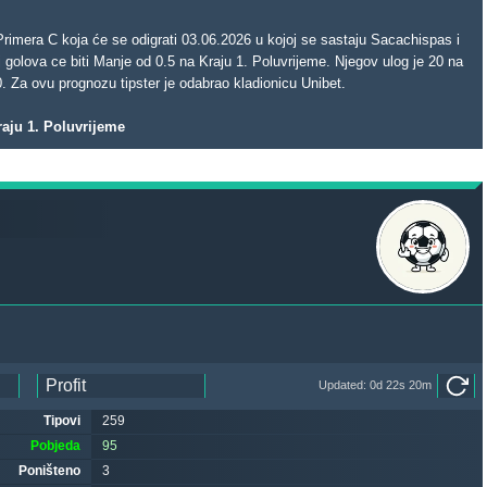
imera C koja će se odigrati 03.06.2026 u kojoj se sastaju Sacachispas i
olova ce biti Manje od 0.5 na Kraju 1. Poluvrijeme. Njegov ulog je 20 na
0. Za ovu prognozu tipster je odabrao kladionicu Unibet.
raju 1. Poluvrijeme
Updated: 0d 22s 20m
Tipovi
259
Pobjeda
95
Poništeno
3