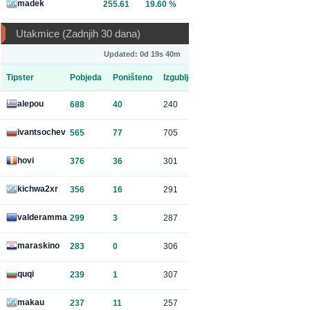
madek
255.61
19.60 %
Utakmice (Zadnjih 30 dana)
Updated: 0d 19s 40m
Tipster
Pobjeda
Poništeno
Izgubljeno
alepou
688
40
240
ivantsochev
565
77
705
hovi
376
36
301
kichwa2xr
356
16
291
valderamma
299
3
287
maraskino
283
0
306
quqi
239
1
307
makau
237
11
257