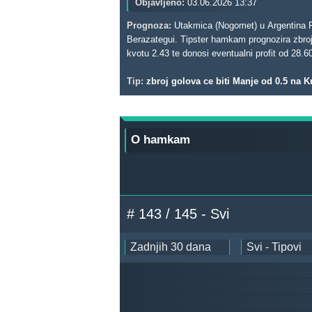
Objavljeno:
03.06.2026 13:37
Prognoza:
Utakmica (Nogomet) u Argentina Pr
Berazategui. Tipster hamkam prognozira zbroj g
kvotu 2.43 te donosi eventualni profit od 28.6
Tip:
zbroj golova ce biti Manje od 0.5 na K
O hamkam
# 143 / 145 - Svi