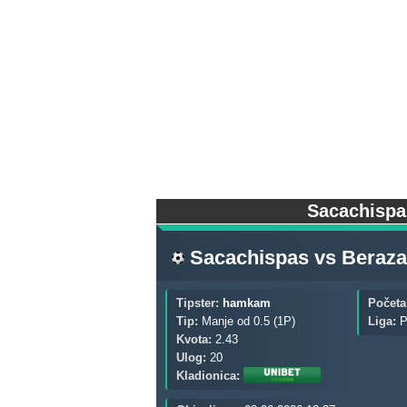
Sacachispa
Sacachispas
vs
Beraza
Tipster:
hamkam
Početa
Tip:
Manje od 0.5 (1P)
Liga:
P
Kvota:
2.43
Ulog:
20
Kladionica: