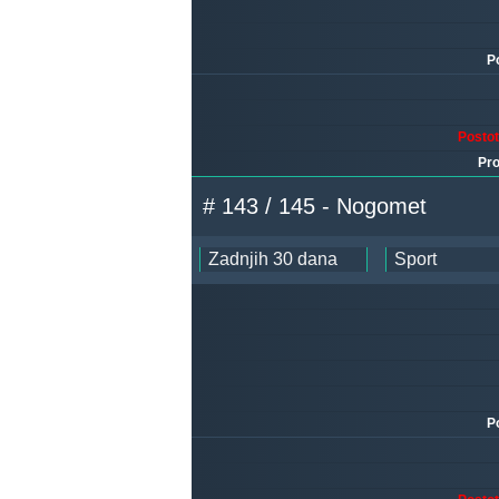
P
Posto
Pro
# 143 / 145 - Nogomet
P