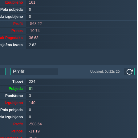
Izgubljeno
161
Pola pobjeda
0
ola izgubljeno
0
Profit
-568.22
Prinos
-10.74
tak Pogodaka
36.68
sječna kvota
2.62
Updated: 0d 22s 20m
Tipovi
224
Pobjeda
81
Poništeno
3
Izgubljeno
140
Pola pobjeda
0
ola izgubljeno
0
Profit
-508.64
Prinos
-11.19