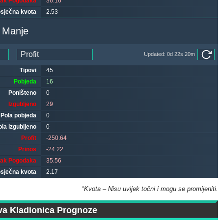
tak Pogodaka
36.16
sječna kvota
2.53
/ Manje
Updated: 0d 22s 20m
Tipovi
45
Pobjeda
16
Poništeno
0
Izgubljeno
29
Pola pobjeda
0
ola izgubljeno
0
Profit
-250.64
Prinos
-24.22
tak Pogodaka
35.56
sječna kvota
2.17
*Kvota – Nisu uvijek točni i mogu se promijeniti.
a Kladionica Prognoze