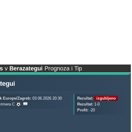
s
v
Berazategui
Prognoza i Tip
tegui
k Europe/Zagreb:
03.06.2026 20:30
Rezultat:
izgubljeno
rimera C
Rezultat:
1-0
Profit:
-20