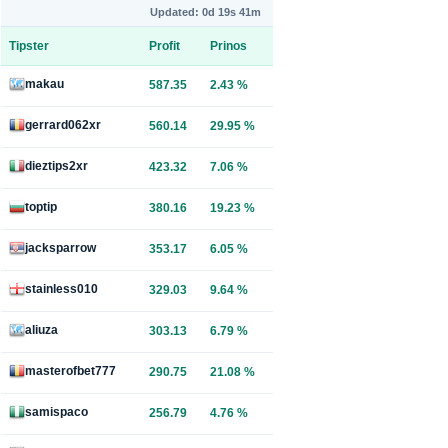
Updated: 0d 19s 41m
Tipster
Profit
Prinos
makau
587.35
2.43 %
gerrard062xr
560.14
29.95 %
dieztips2xr
423.32
7.06 %
toptip
380.16
19.23 %
jacksparrow
353.17
6.05 %
stainless010
329.03
9.64 %
aliuza
303.13
6.79 %
masterofbet777
290.75
21.08 %
samispaco
256.79
4.76 %