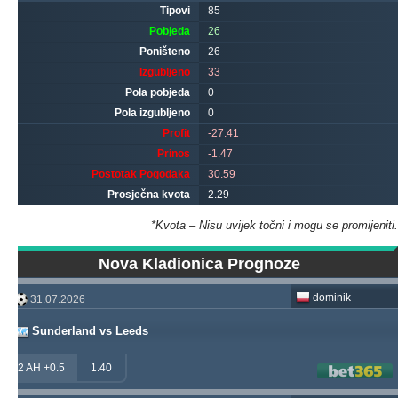
Tipovi
85
Pobjeda
26
Poništeno
26
Izgubljeno
33
Pola pobjeda
0
Pola izgubljeno
0
Profit
-27.41
Prinos
-1.47
Postotak Pogodaka
30.59
Prosječna kvota
2.29
*Kvota – Nisu uvijek točni i mogu se promijeniti.
Nova Kladionica Prognoze
dominik
31.07.2026
Sunderland vs Leeds
2 AH +0.5
1.40