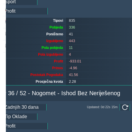
ivantsochev
337
41
446
Tipovi
835
drzakladjenje
313
13
470
Pobjeda
336
liobet
265
7
313
Poništeno
41
Izgubljeno
443
adibet
257
24
360
Pola pobjeda
11
Pola izgubljeno
4
Profit
-933.01
Prinos
-4.96
Postotak Pogodaka
41.56
Prosječna kvota
2.28
# 36 / 52 - Nogomet - Ishod Bez Neriješenog
Updated: 0d 22s 15m